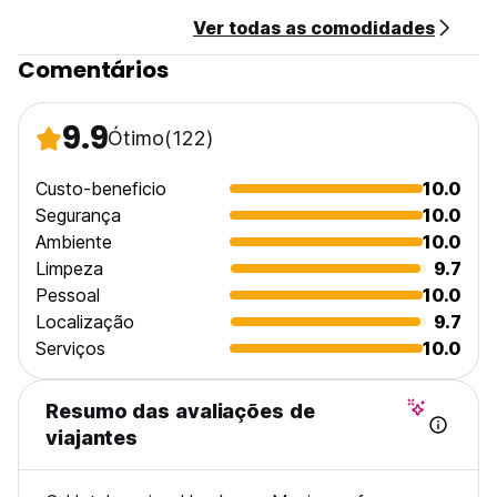
Pet friendly - 6.00 EUR per day.
Ver todas as comodidades
laundry wash 10 € a bag
gender friendly
Comentários
Child friendly.
Non smoking.
Parking place - 10.00 EUR per day.
9.9
Ótimo
(122)
Extra bed - 35.00 EUR per day.
Custo-beneficio
10.0
Segurança
10.0
Ambiente
10.0
Limpeza
9.7
Pessoal
10.0
Localização
9.7
Serviços
10.0
Resumo das avaliações de
viajantes