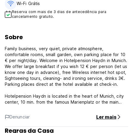
Wi-Fi Grátis
Reserva com mais de 3 dias de antecedência para
cancelamento gratuito.
Sobre
Family business, very quiet, private atmosphere,
comfortable rooms, small garden, own parking place for 10
€ per night/day. Welcome in Hotelpension Haydn in Munich.
We offer large breakfast if you wish 12 € per person (let us
know one day in advance), free Wireless internet hot spot,
Sightseeing tours, cleaning- and ironing service, drinks 3€.
Parking places direct at the hotel available at check-in.
Hotelpension Haydn is located in the heart of Munich, city
center, 10 min. from the famous Marienplatz or the main
train station and 5 min. away from the October festival.
Underground close to the hotel with direct connection to
Ler mais
Denunciar
MarienPlatz (3 min.) exhibition center (max. 15 min.) and the
Olympia Park with concert hall (15 min.).
Regras da Casa