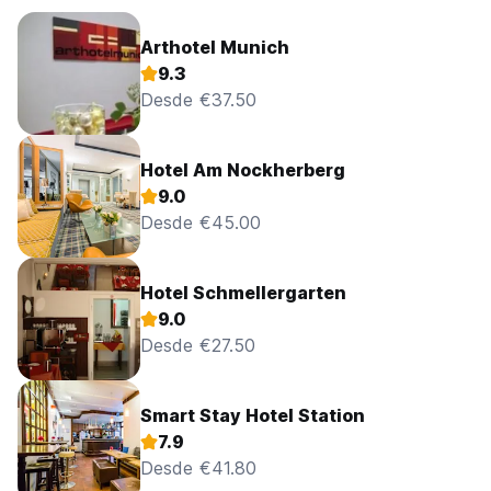
Arthotel Munich
9.3
Desde €37.50
Hotel Am Nockherberg
9.0
Desde €45.00
Hotel Schmellergarten
9.0
Desde €27.50
Smart Stay Hotel Station
7.9
Desde €41.80