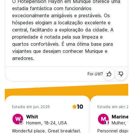
O Hotelpension Haydn em Munique oferece uma
estadia fantástica com funcionários
excecionalmente amigáveis e prestáveis. Os
hóspedes elogiam a localização excelente e
central, facilitando a exploração da cidade. A
propriedade é notada pela sua limpeza e
quartos confortáveis. É uma ótima base para
viajantes que desejam conhecer Munique e
arredores.
Foi útil?
10
Estadia em jun. 2026
Estadia em abr. 20
Whit
Marine
W
M
Homem, 18-24, USA
Mulher, 18
Wonderful place. Great breakfast.
Personnel disponi