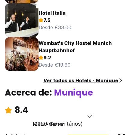
Hotel Italia
7.5
Desde €33.00
Wombat's City Hostel Munich
Hauptbahnhof
9.2
Desde €19.90
Ver todos os Hotels - Munique
Acerca de:
Munique
8.4
Maravilhoso
(2126 Comentários)