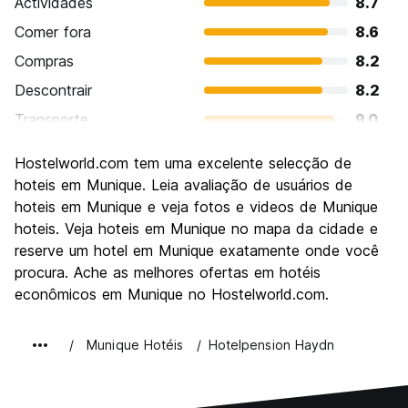
Actividades
8.7
Comer fora
8.6
Compras
8.2
Descontrair
8.2
Transporte
9.0
Visitas turísticas
8.7
Hostelworld.com tem uma excelente selecção de
Cultura
9.0
hoteis em Munique. Leia avaliação de usuários de
Festas / vida noturna
hoteis em Munique e veja fotos e videos de Munique
8.2
hoteis. Veja hoteis em Munique no mapa da cidade e
Custo-beneficio
7.2
reserve um hotel em Munique exatamente onde você
procura. Ache as melhores ofertas em hotéis
econômicos em Munique no Hostelworld.com.
Munique Hotéis
Hotelpension Haydn