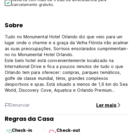
cancelamento gratuito.
Sobre
Tudo no Monumental Hotel Orlando diz que veio para um
lugar onde o charme e a graça da Velha Flórida irão acalmar
as suas preocupações. Sorrisos ensolarados cumprimentam-
no no Monumental Hotel Orlando.
Este belo hotel está convenientemente localizado na
International Drive e fica a poucos minutos de tudo o que
Orlando tem para oferecer: compras, parques temáticos,
golfe de classe mundial, ténis, grandes complexos
desportivos e spas. Está situado a menos de 1,6 km do Sea
World, Discovery Cove, Aquatica e Orlando Premium
Outlets, a minutos do Walt Disney World, Universal Studios,
Islands of Adventure e Wet -n- Wild.
Ler mais
Denunciar
O nosso hotel oferece 94 quartos bem equipados com um
toque de ilha. Quer prefira uma Suite King, um Quarto King
Regras da Casa
Standard ou um Quarto Duplo, encontrará todos os quartos
confortáveis e bem equipados para uma estadia relaxante.
Check-in
Check-out
Todos os quartos incluem frigoríficos, máquinas de café,