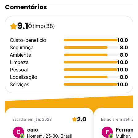
language)
Comentários
9.1
Ótimo
(38)
Custo-beneficio
10.0
Segurança
8.0
Ambiente
8.0
Limpeza
10.0
Pessoal
10.0
Localização
8.0
Serviços
10.0
2.0
Estadia em jan. 2023
Estadia em set. 20
caio
Fernand
C
F
Homem, 25-30, Brasil
Mulher, 31