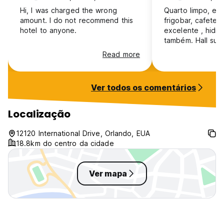
Hi, I was charged the wrong
Quarto limpo, es
amount. I do not recommend this
frigobar, cafeteira
hotel to anyone.
excelente , hid
também. Hall supe
Localozação exce
Read more
parques da Disne
perto do Icon pa
outlets e muitos 
Ver todos os comentários
lanchonetes ao r
gasolina também.
Disney Springs. 
Localização
os quesitos. E p
simples. Existem 
12120 International Drive, Orlando, EUA
possibilidades. 
18.8km do centro da cidade
free com papel d
de estadia. Segu
Ver mapa