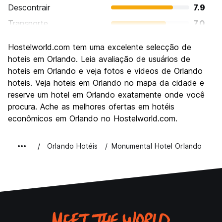
Descontrair
7.9
Transporte
7.0
Visitas turísticas
7.9
Hostelworld.com tem uma excelente selecção de
Cultura
7.1
hoteis em Orlando. Leia avaliação de usuários de
Festas / vida noturna
hoteis em Orlando e veja fotos e videos de Orlando
7.1
hoteis. Veja hoteis em Orlando no mapa da cidade e
Custo-beneficio
7.7
reserve um hotel em Orlando exatamente onde você
procura. Ache as melhores ofertas em hotéis
econômicos em Orlando no Hostelworld.com.
Orlando Hotéis
Monumental Hotel Orlando