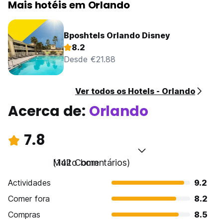
Mais hotéis em Orlando
Bposhtels Orlando Disney
8.2
Desde €21.88
Ver todos os Hotels - Orlando
Acerca de:
Orlando
7.8
Muito bom
(142 Comentários)
Actividades
9.2
Comer fora
8.2
Compras
8.5