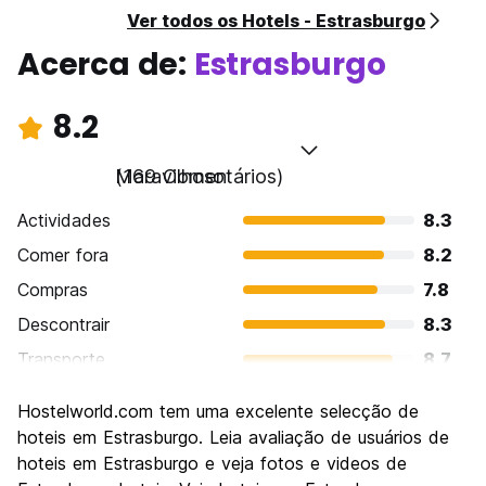
Ver todos os Hotels - Estrasburgo
Acerca de:
Estrasburgo
8.2
Maravilhoso
(169 Comentários)
Actividades
8.3
Comer fora
8.2
Compras
7.8
Descontrair
8.3
Transporte
8.7
Visitas turísticas
8.8
Hostelworld.com tem uma excelente selecção de
Cultura
8.9
hoteis em Estrasburgo. Leia avaliação de usuários de
Festas / vida noturna
hoteis em Estrasburgo e veja fotos e videos de
6.9