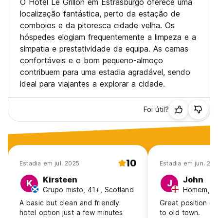
O Hotel Le Grillon em Estrasburgo oferece uma
localização fantástica, perto da estação de
comboios e da pitoresca cidade velha. Os
hóspedes elogiam frequentemente a limpeza e a
simpatia e prestatividade da equipa. As camas
confortáveis e o bom pequeno-almoço
contribuem para uma estadia agradável, sendo
ideal para viajantes a explorar a cidade.
Foi útil?
10
Estadia em jul. 2025
Estadia em jun. 20
Kirsteen
John
K
J
Grupo misto, 41+, Scotland
Homem, 41
A basic but clean and friendly
Great position cl
hotel option just a few minutes
to old town.