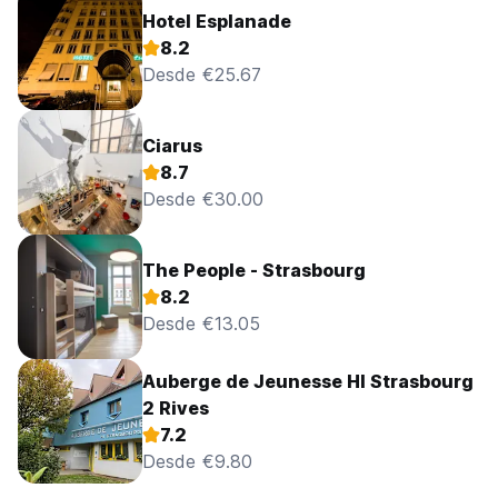
Hotel Esplanade
8.2
Desde €25.67
Ciarus
8.7
Desde €30.00
The People - Strasbourg
8.2
Desde €13.05
Auberge de Jeunesse HI Strasbourg
2 Rives
7.2
Desde €9.80