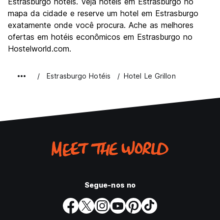
Estrasburgo hoteis. Veja hoteis em Estrasburgo no
Custo-beneficio
7.5
mapa da cidade e reserve um hotel em Estrasburgo
exatamente onde você procura. Ache as melhores
ofertas em hotéis econômicos em Estrasburgo no
Hostelworld.com.
Estrasburgo Hotéis
Hotel Le Grillon
Segue-nos no