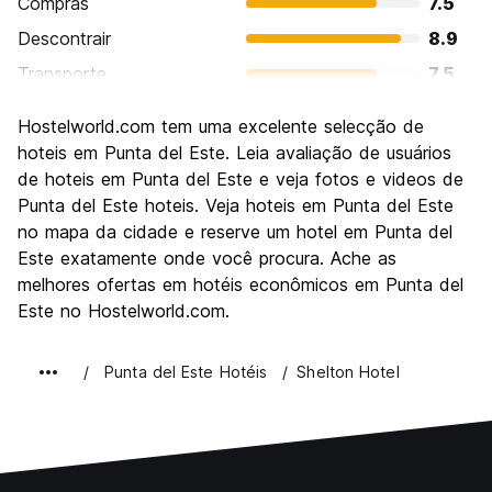
Compras
7.5
Descontrair
8.9
Transporte
7.5
Visitas turísticas
8.0
Hostelworld.com tem uma excelente selecção de
Cultura
7.4
hoteis em Punta del Este. Leia avaliação de usuários
Festas / vida noturna
de hoteis em Punta del Este e veja fotos e videos de
8.4
Punta del Este hoteis. Veja hoteis em Punta del Este
Custo-beneficio
6.6
no mapa da cidade e reserve um hotel em Punta del
Este exatamente onde você procura. Ache as
melhores ofertas em hotéis econômicos em Punta del
Este no Hostelworld.com.
Punta del Este Hotéis
Shelton Hotel