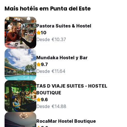
Mais hotéis em Punta del Este
Pastora Suites & Hostel
10
Desde €10.37
Mundaka Hostel y Bar
9.7
Desde €11.64
TAS D VIAJE SUITES - HOSTEL
BOUTIQUE
9.6
Desde €14.88
RocaMar Hostel Boutique