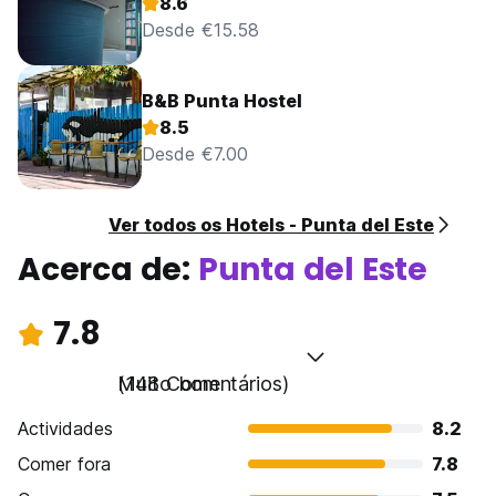
8.6
Desde €15.58
B&B Punta Hostel
8.5
Desde €7.00
Ver todos os Hotels - Punta del Este
Acerca de:
Punta del Este
7.8
Muito bom
(148 Comentários)
Actividades
8.2
Comer fora
7.8