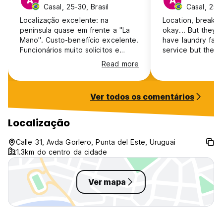
A
A
Casal, 25-30, Brasil
Casal, 25-
Localização excelente: na
Location, breakfa
península quase em frente a "La
okay... But they 
Mano". Custo-benefício excelente.
have laundry faci
Funcionários muito solícitos e
service but they
corteses. O hotel não disponibiliza
event know wher
Read more
de garagem, o carro fica
closest laundroma
estacionado na rua em frente.
The Bus Station 
clothes washed...
Ver todos os comentários
Localização
Calle 31, Avda Gorlero, Punta del Este, Uruguai
1.3km do centro da cidade
Ver mapa