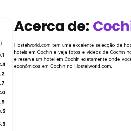
Acerca de:
Coch
)
Hostelworld.com tem uma excelente selecção de hote
hoteis em Cochin e veja fotos e videos de Cochin h
.1
e reserve um hotel em Cochin exatamente onde você
8.4
econômicos em Cochin no Hostelworld.com.
.2
.7
8.0
.9
8.5
5.5