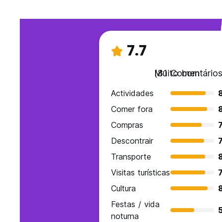
7.7
Muito bom
(81 Comentários
Actividades
8
Comer fora
Compras
7
Descontrair
7
Transporte
Visitas turísticas
7
Cultura
Festas / vida
noturna