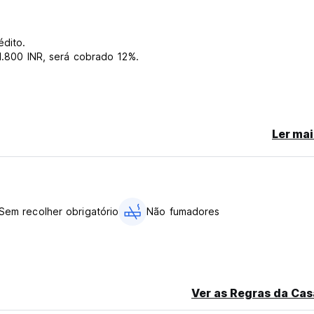
dito.
 1.800 INR, será cobrado 12%.
Ler mai
anslated from original language)
Sem recolher obrigatório
Não fumadores
Ver as Regras da Cas