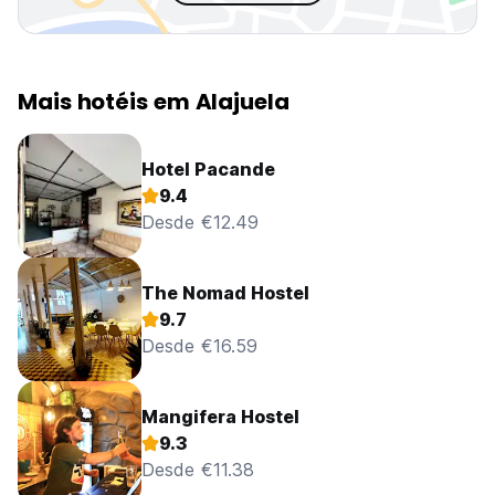
Mais hotéis em Alajuela
Hotel Pacande
9.4
Desde €12.49
The Nomad Hostel
9.7
Desde €16.59
Mangifera Hostel
9.3
Desde €11.38