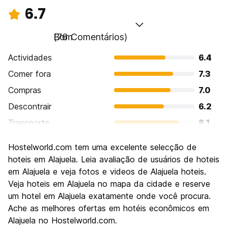
6.7
Bom
(76 Comentários)
Actividades
6.4
Comer fora
7.3
Compras
7.0
Descontrair
6.2
Transporte
8.1
Visitas turísticas
6.1
Hostelworld.com tem uma excelente selecção de
Cultura
6.2
hoteis em Alajuela. Leia avaliação de usuários de hoteis
Festas / vida noturna
em Alajuela e veja fotos e videos de Alajuela hoteis.
5.9
Veja hoteis em Alajuela no mapa da cidade e reserve
Custo-beneficio
7.3
um hotel em Alajuela exatamente onde você procura.
Ache as melhores ofertas em hotéis econômicos em
Alajuela no Hostelworld.com.