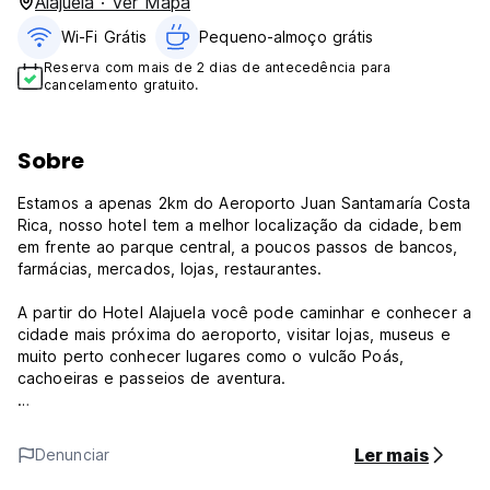
Alajuela · Ver Mapa
Wi-Fi Grátis
Pequeno-almoço grátis
Reserva com mais de 2 dias de antecedência para
cancelamento gratuito.
Sobre
Estamos a apenas 2km do Aeroporto Juan Santamaría Costa
Rica, nosso hotel tem a melhor localização da cidade, bem
em frente ao parque central, a poucos passos de bancos,
farmácias, mercados, lojas, restaurantes.
A partir do Hotel Alajuela você pode caminhar e conhecer a
cidade mais próxima do aeroporto, visitar lojas, museus e
muito perto conhecer lugares como o vulcão Poás,
cachoeiras e passeios de aventura.
Em nosso hotel você receberá atendimento personalizado
e as informações que necessita para que daqui possa
Ler mais
Denunciar
conhecer a Costa Rica sem limites.