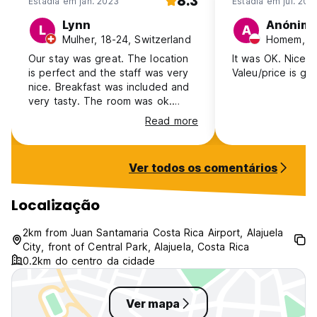
8.3
Estadia em jan. 2023
Estadia em jul. 202
Lynn
Anónim
L
A
Mulher, 18-24, Switzerland
Homem, 31
Our stay was great. The location
It was OK. Nice lo
is perfect and the staff was very
Valeu/price is go
nice. Breakfast was included and
very tasty. The room was ok.
Spacious room with a large bed,
Read more
only thing we didn't like so much
was that there was no door to the
bathroom and the walls were
Ver todos os comentários
extremely thin (we could here our
neighbor snor) But overall a great
hotel for a short stay!
Localização
2km from Juan Santamaria Costa Rica Airport, Alajuela
City, front of Central Park, Alajuela, Costa Rica
0.2km do centro da cidade
Ver mapa