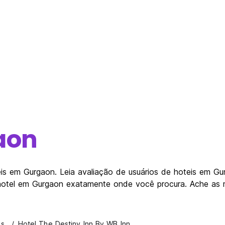
aon
s em Gurgaon. Leia avaliação de usuários de hoteis em Gur
hotel em Gurgaon exatamente onde você procura. Ache as 
is
Hotel The Destiny Inn By WB Inn