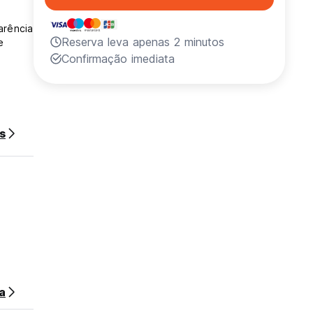
arência
Reserva leva apenas 2 minutos
e
Confirmação imediata
s
a