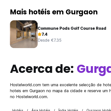
Mais hotéis em Gurgaon
Commune Pods Golf Course Road
7.4
Desde €7.35
Acerca de:
Gurg
Hostelworld.com tem uma excelente selecção de hotei
hoteis em Gurgaon no mapa da cidade e reserve um 
no Hostelworld.com.
Hotéis
Ásia Hotéis
Índia Hotéis
Gurgaon Hoté