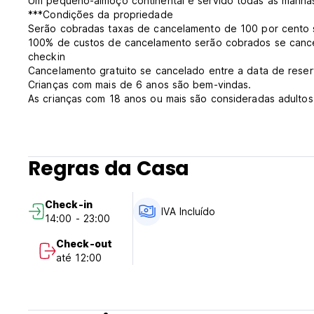
Um pequeno-almoço continental é servido todas as manhãs
***Condições da propriedade
Serão cobradas taxas de cancelamento de 100 por cento 
100% de custos de cancelamento serão cobrados se cancel
checkin
Cancelamento gratuito se cancelado entre a data de reserv
Crianças com mais de 6 anos são bem-vindas.
As crianças com 18 anos ou mais são consideradas adultos
Não são permitidos animais de estimação.
Check-in das 14:00 às 23:00.
Check-out antes das 12:00 horas.
Pagamento à chegada em dinheiro.
Regras da Casa
Impostos não incluídos - 12%.
Pequeno-almoço não incluído.
Não há toque de recolher. (Auto-translated from original l
Check-in
IVA Incluído
14:00 - 23:00
Check-out
até 12:00