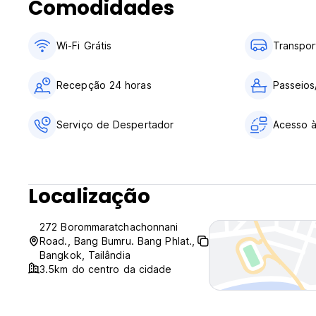
Comodidades
7) Não fumar no quarto, mas temos uma área para fumador
8) Só aceitamos hóspedes com idade igual ou superior a 18
Wi-Fi Grátis
Transpor
Recepção 24 horas
Passeios
Serviço de Despertador
Acesso à
Localização
272 Borommaratchachonnani
Road., Bang Bumru. Bang Phlat.,
Bangkok, Tailândia
3.5km do centro da cidade