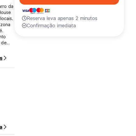
arro da
 House
Reserva leva apenas 2 minutos
locais.
 zona
Confirmação imediata
é.
nto
s de
007. O
s
a nossa
rvar o
pedes
só para
a