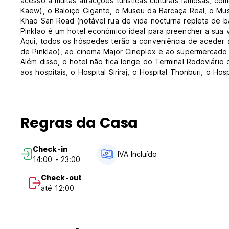
acesso a muitas atracções turísticas culturais famosas, 
Kaew), o Baloiço Gigante, o Museu da Barcaça Real, o Mus
Khao San Road (notável rua de vida nocturna repleta de b
Pinklao é um hotel económico ideal para preencher a sua 
Aqui, todos os hóspedes terão a conveniência de aceder a
de Pinklao), ao cinema Major Cineplex e ao supermercado 
Além disso, o hotel não fica longe do Terminal Rodoviário
aos hospitais, o Hospital Siriraj, o Hospital Thonburi, o H
carro.
Aderimos à Green Leaf Foundation iniciada pela Green Lea
principal objetivo do programa é incentivar os hotéis e a 
sociedade e pelo ambiente. Assim, proibimos fumar em todo
Regras da Casa
bem-estar da maioria dos nossos não fumadores. No entan
que fumam.
Quer esteja à procura de umas férias relaxantes com a sua
Check-in
si, o Charlie House Pinklao é o hotel mais sereno que pod
IVA Incluído
14:00 - 23:00
Termos e políticas da propriedade:
1) Check-in a partir das 14:00
Check-out
2) Check-out antes das 12:00
até 12:00
3) Horário de funcionamento da receção: 24 horas.
4) Pagamento à chegada: Dinheiro e cartão de crédito
5) Cancelamento ou alteração deve ser feito com 37 dias
6) O pequeno-almoço não está incluído.