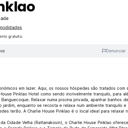
nklao
dade
omodidades
nto gratuito.
ios
Denunciar
conómicos em lazer. Aqui, os nossos hóspedes são tratados com s
House Pinklao Hotel como sendo incrivelmente tranquilo, para a
e Banguecoque. Relaxar numa piscina privada, apanhar banhos de
o jardim, enquanto se recosta e relaxa num ambiente tranquilo e
es terão. A Charlie House Pinklao é o local ideal para relaxar 
da Cidade Velha (Rattanakosin), o Charlie House Pinklao oferece 