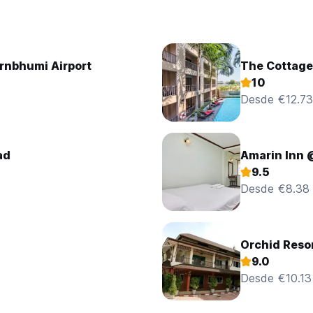
rnbhumi Airport
The Cottag
10
Desde €12.73
ad
Amarin Inn
9.5
Desde €8.38
Orchid Reso
9.0
Desde €10.13