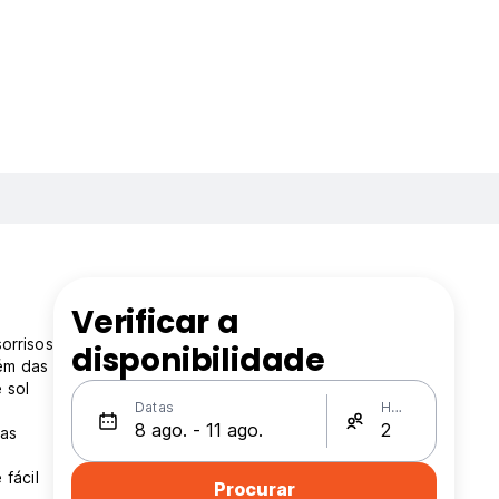
Verificar a
orrisos
disponibilidade
lém das
 sol
Datas
Hóspedes
nas
fácil
Procurar