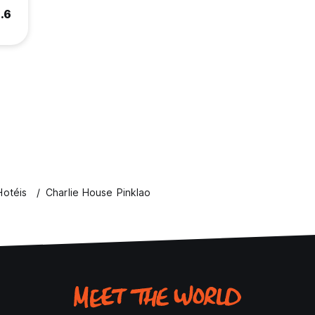
.6
otéis
Charlie House Pinklao