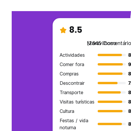
8.5
Maravilhoso
(2645 Comentário
Actividades
8
Comer fora
9
Compras
8
Descontrair
7
Transporte
8
Visitas turísticas
8
Cultura
8
Festas / vida
8
noturna