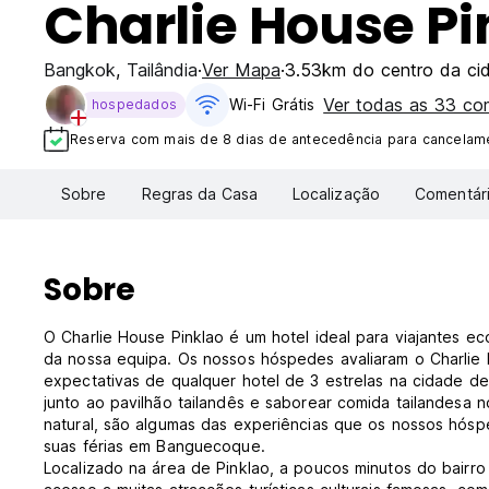
Charlie House Pi
Bangkok
,
Tailândia
Ver Mapa
3.53km do centro da ci
Ver todas as 33 c
Wi-Fi Grátis
hospedados
Reserva com mais de 8 dias de antecedência para cancelame
Sobre
Regras da Casa
Localização
Comentár
Sobre
O Charlie House Pinklao é um hotel ideal para viajantes e
da nossa equipa. Os nossos hóspedes avaliaram o Charlie 
expectativas de qualquer hotel de 3 estrelas na cidade d
junto ao pavilhão tailandês e saborear comida tailandesa n
natural, são algumas das experiências que os nossos hósped
suas férias em Banguecoque.
Localizado na área de Pinklao, a poucos minutos do bairro 