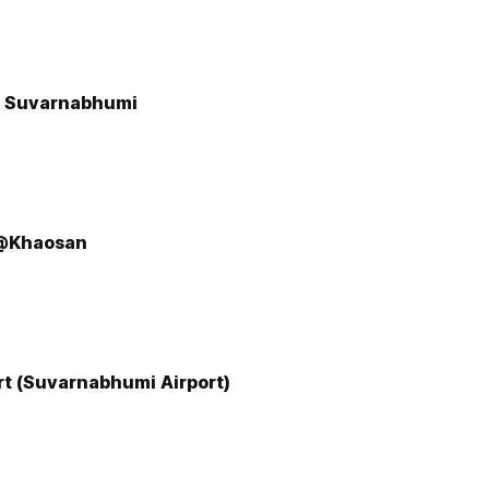
e Suvarnabhumi
 @Khaosan
rt (Suvarnabhumi Airport)