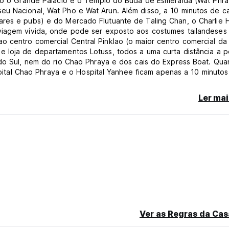
como o Grande Palácio e o Templo do Buda de Esmeralda (Wat Phra
eu Nacional, Wat Pho e Wat Arun. Além disso, a 10 minutos de c
ares e pubs) e do Mercado Flutuante de Taling Chan, o Charlie
viagem vívida, onde pode ser exposto aos costumes tailandeses 
o centro comercial Central Pinklao (o maior centro comercial da
e loja de departamentos Lotuss, todos a uma curta distância a p
 do Sul, nem do rio Chao Phraya e dos cais do Express Boat. Qua
ospital Chao Phraya e o Hospital Yanhee ficam apenas a 10 minuto
f Foundation e fomos distinguidos com um prémio de prata em 2
Ler mai
indústria das viagens a assumirem uma maior responsabilidade pel
s os tipos de quartos e nas áreas públicas do hotel para prese
to, temos áreas dedicadas a fumadores disponíveis para os hós
 família, os seus entes queridos, ou um retiro em Banguecoque 
e encontrar em Pinklao e Thonburi.
Ver as Regras da Cas
 de antecedência antes da chegada.