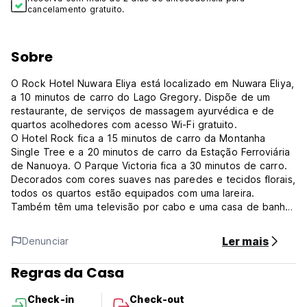
cancelamento gratuito.
Sobre
O Rock Hotel Nuwara Eliya está localizado em Nuwara Eliya,
a 10 minutos de carro do Lago Gregory. Dispõe de um
restaurante, de serviços de massagem ayurvédica e de
quartos acolhedores com acesso Wi-Fi gratuito.
O Hotel Rock fica a 15 minutos de carro da Montanha
Single Tree e a 20 minutos de carro da Estação Ferroviária
de Nanuoya. O Parque Victoria fica a 30 minutos de carro.
Decorados com cores suaves nas paredes e tecidos florais,
todos os quartos estão equipados com uma lareira.
Também têm uma televisão por cabo e uma casa de banho
privativa com um chuveiro.
As opções recreativas incluem cantar no salão de karaoke
Ler mais
Denunciar
ou jogar uma partida de xadrez e dardos. As comodidades
para reuniões e banquetes estão disponíveis para reuniões
Regras da Casa
de negócios e sociais.
***Política da propriedade
Check-in
Check-out
Política de cancelamento: 1 dia antes da chegada. Em caso