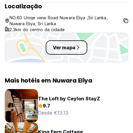
Localização
NO.60 Uniqe view Road Nuwara Eliya ,Sri Lanka,
Nuwara Eliya, Sri Lanka
2.3km do centro da cidade
Ver mapa
Mais hotéis em Nuwara Eliya
The Loft by Ceylon StayZ
9.7
Desde €13.13
King Fern Cottage