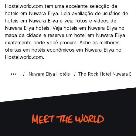
Visitas turísticas
10.0
Hostelworld.com tem uma excelente selecção de
Cultura
8.0
hoteis em Nuwara Eliya. Leia avaliação de usuários de
Festas / vida noturna
hoteis em Nuwara Eliya e veja fotos e videos de
4.0
Nuwara Eliya hoteis. Veja hoteis em Nuwara Eliya no
Custo-beneficio
5.0
mapa da cidade e reserve um hotel em Nuwara Eliya
exatamente onde você procura. Ache as melhores
ofertas em hotéis econômicos em Nuwara Eliya no
Hostelworld.com.
Nuwara Eliya Hotéis
The Rock Hotel Nuwara Eli