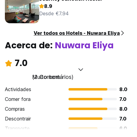
8.9
Desde €7.94
Ver todos os Hotels - Nuwara Eliya
Acerca de:
Nuwara Eliya
7.0
Muito bom
(2 Comentários)
Actividades
8.0
Comer fora
7.0
Compras
8.0
Descontrair
7.0
Transporte
6.0