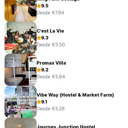
9.5
Desde €7.94
C'est La Vie
9.3
Desde €3.50
Promax Villa
9.2
Desde €5.84
Vibe Way (Hostel & Market Farm)
9.1
Desde €5.29
Journey Junction Hostel