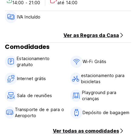
14:00 - 21:00
até 14:00
de cancelamento tardio ou de não comparência, ser-lhe-á
cobrada a primeira noite da sua estadia.
Check-in das 14:00 às 21:00.
IVA Incluído
Check-out antes das 12:00 horas.
Pagamento à chegada em dinheiro.
Impostos incluídos.
Ver as Regras da Casa
Pequeno-almoço não incluído.
Comodidades
Não há toque de recolher.
Não são permitidos animais de estimação. (Auto-translated
Estacionamento
from original language)
Wi-Fi Grátis
gratuito
estacionamento para
Internet grátis
bicicletas
Playground para
Sala de reuniões
crianças
Transporte de e para o
Depósito de bagagem
Aeroporto
Ver todas as comodidades