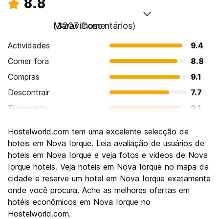
8.8
Maravilhoso
(3207 Comentários)
Actividades
9.4
Comer fora
8.8
Compras
9.1
Descontrair
7.7
Transporte
9.1
Visitas turísticas
9.5
Hostelworld.com tem uma excelente selecção de
Cultura
9.2
hoteis em Nova Iorque. Leia avaliação de usuários de
Festas / vida noturna
hoteis em Nova Iorque e veja fotos e videos de Nova
8.8
Iorque hoteis. Veja hoteis em Nova Iorque no mapa da
Custo-beneficio
7.3
cidade e reserve um hotel em Nova Iorque exatamente
onde você procura. Ache as melhores ofertas em
hotéis econômicos em Nova Iorque no
Hostelworld.com.