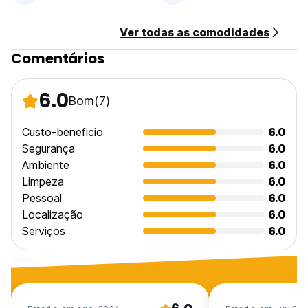
language)
Ver todas as comodidades
Comentários
6.0
Bom
(7)
Custo-beneficio
6.0
Segurança
6.0
Ambiente
6.0
Limpeza
6.0
Pessoal
6.0
Localização
6.0
Serviços
6.0