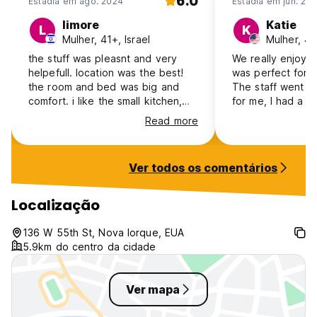
6.0
Estadia em ago. 2024
Estadia em jun. 20
limore
Katie
L
K
Mulher, 41+, Israel
Mulher, 4
the stuff was pleasnt and very
We really enjoyed
helpefull. location was the best!
was perfect for 
the room and bed was big and
The staff went 
comfort. i like the small kitchen,
for me, I had a m
but it miss Electric kettle... room
to attend and the
Read more
was cleand every day.
being uncooperat
helped me find a 
stronger signal 
Ver todos os comentários
meeting it was rea
me! The check i
quick. The room 
Localização
comfortable and t
to everything you
136 W 55th St, Nova Iorque, EUA
here again.
5.9km do centro da cidade
Ver mapa