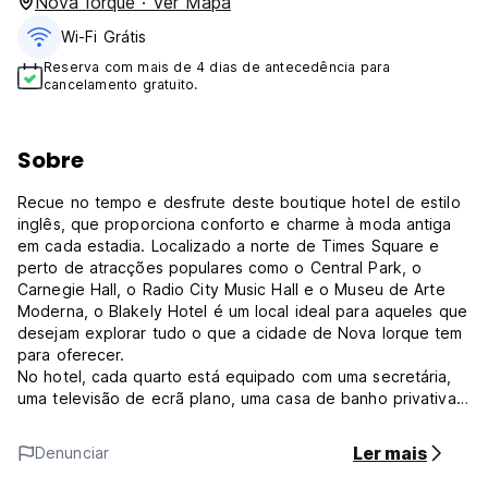
Nova Iorque · Ver Mapa
Wi-Fi Grátis
Reserva com mais de 4 dias de antecedência para
cancelamento gratuito.
Sobre
Recue no tempo e desfrute deste boutique hotel de estilo
inglês, que proporciona conforto e charme à moda antiga
em cada estadia. Localizado a norte de Times Square e
perto de atracções populares como o Central Park, o
Carnegie Hall, o Radio City Music Hall e o Museu de Arte
Moderna, o Blakely Hotel é um local ideal para aqueles que
desejam explorar tudo o que a cidade de Nova Iorque tem
para oferecer.
No hotel, cada quarto está equipado com uma secretária,
uma televisão de ecrã plano, uma casa de banho privativa,
roupa de cama e toalhas. Os quartos do The Blakely by
LuxUrban incluem ar condicionado e um roupeiro.
Ler mais
Denunciar
Os pontos de interesse populares perto do alojamento
incluem o Rockefeller Center e o Top of the Rock. O