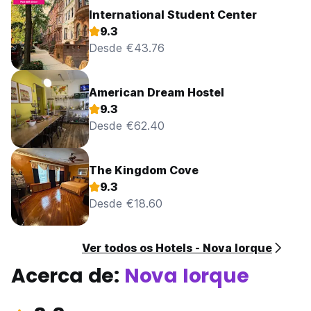
International Student Center
9.3
Desde €43.76
American Dream Hostel
9.3
Desde €62.40
The Kingdom Cove
9.3
Desde €18.60
Ver todos os Hotels - Nova Iorque
Acerca de:
Nova Iorque