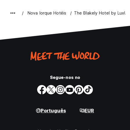
Nova Iorque Hotéis
The Blakely Hotel by LuxUr
Segue-nos no
Português
EUR