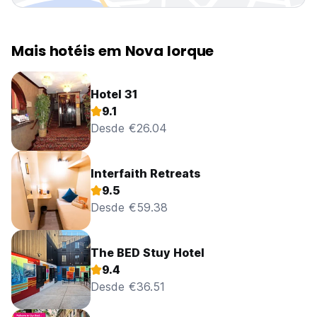
Mais hotéis em Nova Iorque
Hotel 31
9.1
Desde €26.04
Interfaith Retreats
9.5
Desde €59.38
The BED Stuy Hotel
9.4
Desde €36.51