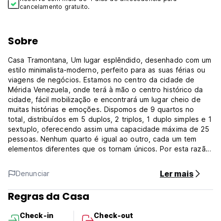
cancelamento gratuito.
Sobre
Casa Tramontana, Um lugar esplêndido, desenhado com um
estilo minimalista-moderno, perfeito para as suas férias ou
viagens de negócios. Estamos no centro da cidade de
Mérida Venezuela, onde terá à mão o centro histórico da
cidade, fácil mobilização e encontrará um lugar cheio de
muitas histórias e emoções. Dispomos de 9 quartos no
total, distribuídos em 5 duplos, 2 triplos, 1 duplo simples e 1
sextuplo, oferecendo assim uma capacidade máxima de 25
pessoas. Nenhum quarto é igual ao outro, cada um tem
elementos diferentes que os tornam únicos. Por esta razão,
convidamo-lo a cuidar dos detalhes e a escolher os que
mais lhe agradam para o seu alojamento e a desfrutar dos
Ler mais
Denunciar
seguintes serviços: -TV com Netflix - Água quente - WIFI
grátis - Limpeza diária - Ar condicionado (exceto quartos
Regras da Casa
Standard) - Serviço de lavandaria (pago) - Serviço de
transfer do aeroporto (pago) - Restaurante e terraço
Check-in
Check-out
(Auto-translated from original language)