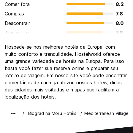
Comer fora
8.2
Compras
7.8
Descontrair
8.0
Transporte
7.8
Visitas turísticas
7.2
Hospede-se nos melhores hotéis da Europa, com
Cultura
6.8
muito conforto e tranquilidade. Hostelworld oferece
Festas / vida noturna
uma grande variedade de hotéis na Europa. Para isso
6.6
basta você fazer sua reserva online e preparar seu
Custo-beneficio
8.2
roteiro de viagem. Em nosso site você pode encontrar
comentários de quem já utilizou nossos hotéis, dicas
das cidades mais visitadas e mapas que facilitam a
localização dos hoteis.
Biograd na Moru Hotéis
Mediterranean Village 