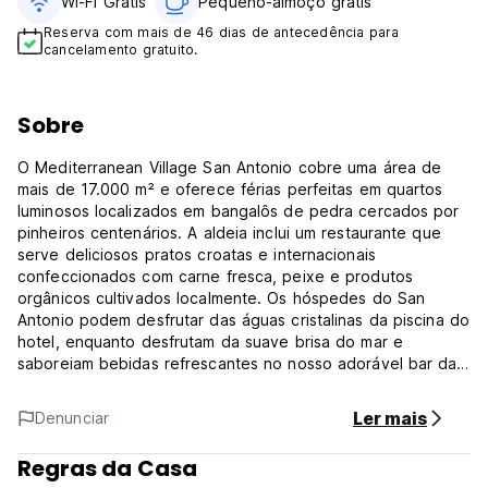
Wi-Fi Grátis
Pequeno-almoço grátis
Reserva com mais de 46 dias de antecedência para
cancelamento gratuito.
Sobre
O Mediterranean Village San Antonio cobre uma área de
mais de 17.000 m² e oferece férias perfeitas em quartos
luminosos localizados em bangalôs de pedra cercados por
pinheiros centenários. A aldeia inclui um restaurante que
serve deliciosos pratos croatas e internacionais
confeccionados com carne fresca, peixe e produtos
orgânicos cultivados localmente. Os hóspedes do San
Antonio podem desfrutar das águas cristalinas da piscina do
hotel, enquanto desfrutam da suave brisa do mar e
saboreiam bebidas refrescantes no nosso adorável bar da
piscina. Para os nossos hóspedes mais jovens existe um
parque infantil dentro do resort.
Ler mais
Denunciar
Cada uma das sessenta e nove unidades de alojamento
Regras da Casa
está equipada com comodidades modernas e inclui um