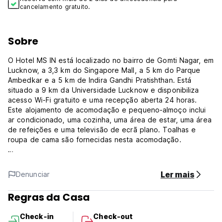
cancelamento gratuito.
Sobre
O Hotel MS IN está localizado no bairro de Gomti Nagar, em
Lucknow, a 3,3 km do Singapore Mall, a 5 km do Parque
Ambedkar e a 5 km de Indira Gandhi Pratishthan. Está
situado a 9 km da Universidade Lucknow e disponibiliza
acesso Wi-Fi gratuito e uma recepção aberta 24 horas.
Este alojamento de acomodação e pequeno-almoço inclui
ar condicionado, uma cozinha, uma área de estar, uma área
de refeições e uma televisão de ecrã plano. Toalhas e
roupa de cama são fornecidas nesta acomodação.
Um buffet de pequeno-almoço é servido todas as manhãs
neste alojamento de acomodação e pequeno-almoço.
Ler mais
Denunciar
O Riverside Mall Lucknow e o Fun Republic Mall Lucknow
Regras da Casa
ficam a 5 km do Hotel MS IN Townhouse. O aeroporto mais
próximo é o Aeroporto Internacional Chaudhary Charan
Check-in
Check-out
Singh, a 14 km do alojamento.