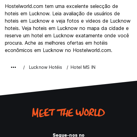
Visitas turísticas
2.0
Hostelworld.com tem uma excelente selecção de
Cultura
2.0
hoteis em Lucknow. Leia avaliação de usuários de
Festas / vida noturna
hoteis em Lucknow e veja fotos e videos de Lucknow
2.0
hoteis. Veja hoteis em Lucknow no mapa da cidade e
Custo-beneficio
2.0
reserve um hotel em Lucknow exatamente onde você
procura. Ache as melhores ofertas em hotéis
econômicos em Lucknow no Hostelworld.com.
Lucknow Hotéis
Hotel MS IN
Segue-nos no