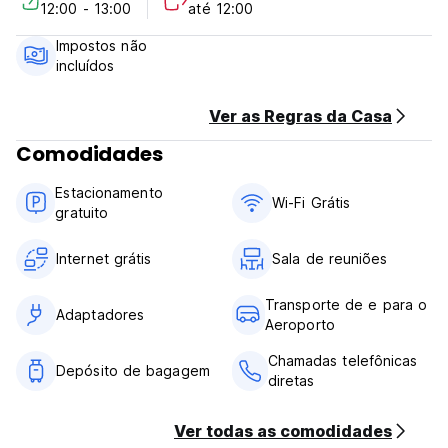
12:00 - 13:00
até 12:00
***Políticas de Propriedade***
Impostos não
Política de cancelamento: 1 dia antes da chegada. Em caso
incluídos
de cancelamento tardio ou No Show, será cobrada a
primeira noite da sua estadia.
Check-in das 12h00 às 13h00 .
Ver as Regras da Casa
Check-out das 11h00 às 12h00.
Comodidades
Pagamento na chegada em dinheiro.
Impostos não incluídos - taxa de ocupação 12,00% por
Estacionamento
quarto por noite
Wi-Fi Grátis
gratuito
Café da manhã não incluído.
Sem toque de recolher.
Não aceitamos clientes menores de 18 anos. (Auto-
Internet grátis
Sala de reuniões
translated from original language)
Transporte de e para o
Adaptadores
Aeroporto
Chamadas telefônicas
Depósito de bagagem
diretas
Ver todas as comodidades