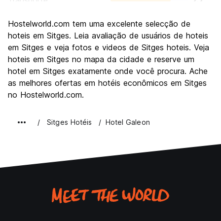
Transporte
7.7
Visitas turísticas
7.0
Hostelworld.com tem uma excelente selecção de
Cultura
7.6
hoteis em Sitges. Leia avaliação de usuários de hoteis
Festas / vida noturna
em Sitges e veja fotos e videos de Sitges hoteis. Veja
9.2
hoteis em Sitges no mapa da cidade e reserve um
Custo-beneficio
7.1
hotel em Sitges exatamente onde você procura. Ache
as melhores ofertas em hotéis econômicos em Sitges
no Hostelworld.com.
Sitges Hotéis
Hotel Galeon