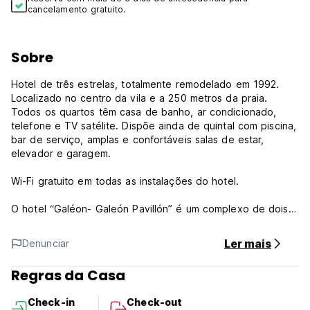
cancelamento gratuito.
Sobre
Hotel de três estrelas, totalmente remodelado em 1992.
Localizado no centro da vila e a 250 metros da praia.
Todos os quartos têm casa de banho, ar condicionado,
telefone e TV satélite. Dispõe ainda de quintal com piscina,
bar de serviço, amplas e confortáveis ​​salas de estar,
elevador e garagem.
Wi-Fi gratuito em todas as instalações do hotel.
O hotel “Galéon- Galeón Pavillón” é um complexo de dois
edifícios separados localizado no centro de Sitges.
Ler mais
Denunciar
A recepção está localizada no edifício do Hotel Galeón,
Rua Sant Francesc, 44-46, numa zona pedonal fechada ao
Regras da Casa
trânsito automóvel quase todo o dia.
Check-in
Check-out
É por isso que se você estiver viajando de carro, o hotel