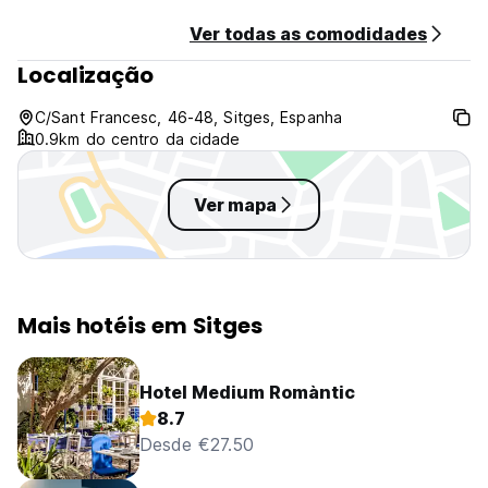
débito
Impostos incluídos
Ver todas as comodidades
Café da manhã não incluído
Localização
Em geral:
Recepção 24 horas.
C/Sant Francesc, 46-48, Sitges, Espanha
Sem toque de recolher
0.9km do centro da cidade
Não são permitidos animais
Pedidos: Embora não possam ser garantidos, todos os
pedidos serão levados em consideração na atribuição do
Ver mapa
seu quarto.
Exceto para reservas não reembolsáveis ​​onde o
pagamento será solicitado antecipadamente mediante
solicitação de cartão online.
Quartos triplos: Lembramos que o hotel não dispõe de
Mais hotéis em Sitges
quartos triplos, a ocupação máxima por quarto é de duas
pessoas.
Hotel Medium Romàntic
(Auto-translated from original language)
8.7
Desde €27.50