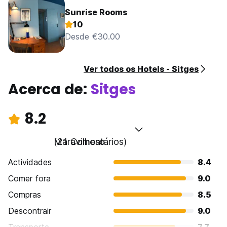
Sunrise Rooms
10
Desde €30.00
Ver todos os Hotels - Sitges
Acerca de:
Sitges
8.2
Maravilhoso
(21 Comentários)
Actividades
8.4
Comer fora
9.0
Compras
8.5
Descontrair
9.0