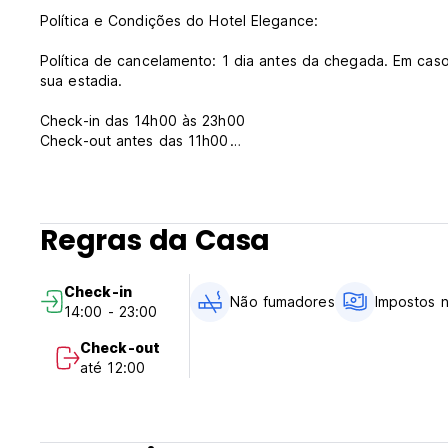
Política e Condições do Hotel Elegance:
Política de cancelamento: 1 dia antes da chegada. Em cas
sua estadia.
Check-in das 14h00 às 23h00
Check-out antes das 11h00
Pagamento na chegada em dinheiro, cartão de crédito e d
Impostos não incluídos (16%)
Café da manhã incluso
Regras da Casa
Em geral:
Recepção 24 horas.
Check-in
Proibido fumar (Auto-translated from original language)
Não fumadores
Impostos n
14:00 - 23:00
Check-out
até 12:00