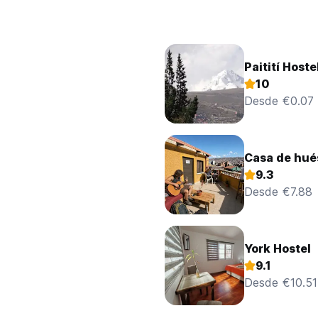
Paitití Hoste
10
Desde €0.07
Casa de hué
9.3
Desde €7.88
York Hostel
9.1
Desde €10.51