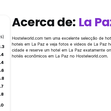
Acerca de:
La Pa
s)
Hostelworld.com tem uma excelente selecção de hote
hoteis em La Paz e veja fotos e videos de La Paz h
8.3
cidade e reserve um hotel em La Paz exatamente on
.4
hotéis econômicos em La Paz no Hostelworld.com.
.4
.6
.8
.7
.8
.0