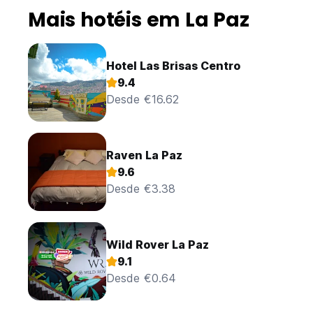
Mais hotéis em La Paz
Hotel Las Brisas Centro
9.4
Desde €16.62
Raven La Paz
9.6
Desde €3.38
Wild Rover La Paz
9.1
Desde €0.64