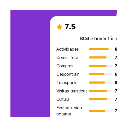
7.5
Muito bom
(330 Comentário
Actividades
Comer fora
7
Compras
7
Descontrair
6
Transporte
6
Visitas turísticas
7
Cultura
7
Festas / vida
7
noturna