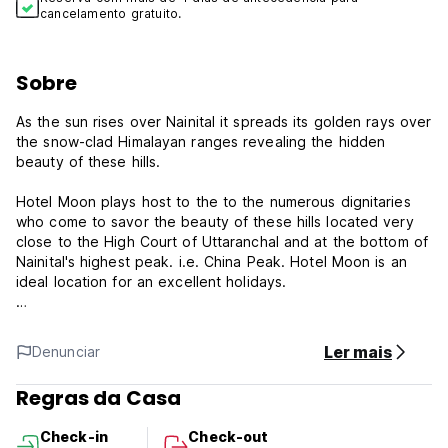
cancelamento gratuito.
Sobre
As the sun rises over Nainital it spreads its golden rays over
the snow-clad Himalayan ranges revealing the hidden
beauty of these hills.
Hotel Moon plays host to the to the numerous dignitaries
who come to savor the beauty of these hills located very
close to the High Court of Uttaranchal and at the bottom of
Nainital's highest peak. i.e. China Peak. Hotel Moon is an
ideal location for an excellent holidays.
Hotel Moon is an ideal place for refreshing and relaxing
holiday experience. The famous Nainital High Court garden
Ler mais
Denunciar
with lush green grass carpet is easily accessible.
Regras da Casa
***Property Policies***
Cancellation policy: 3 days before arrival. In case of a late
Check-in
Check-out
cancellation or No Show, you will be charged the first night