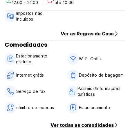
12:00 - 21:00
até 10:00
of your stay.
Check in from 12:00 noon to 21:00 .
Impostos não
Check out before 10:00 AM.
incluídos
Payment upon arrival by cash.
Taxes not included - 12.00%
Breakfast not included.
Ver as Regras da Casa
No curfew.
Comodidades
Estacionamento
Wi-Fi Grátis
gratuito
Internet grátis
Depósito de bagagem
Passeios/Informações
Serviço de fax
turísticas
câmbio de moedas
Estacionamento
Ver todas as comodidades