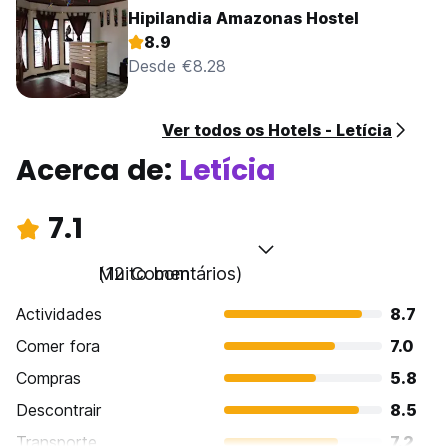
Hipilandia Amazonas Hostel
8.9
Desde €8.28
Ver todos os Hotels - Letícia
Acerca de:
Letícia
7.1
Muito bom
(12 Comentários)
Actividades
8.7
Comer fora
7.0
Compras
5.8
Descontrair
8.5
Transporte
7.2