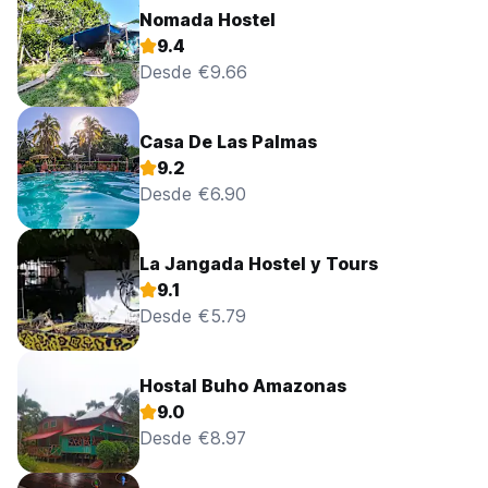
Nomada Hostel
9.4
Desde €9.66
Casa De Las Palmas
9.2
Desde €6.90
La Jangada Hostel y Tours
9.1
Desde €5.79
Hostal Buho Amazonas
9.0
Desde €8.97