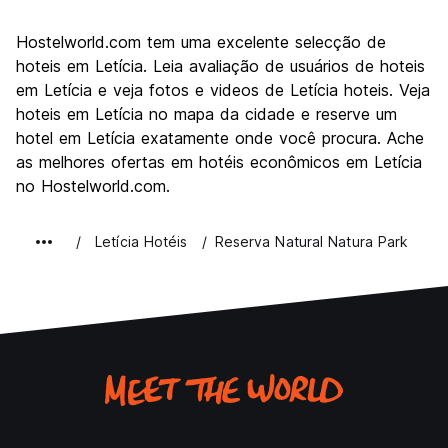
Visitas turísticas
7.5
Hostelworld.com tem uma excelente selecção de
Cultura
7.3
hoteis em Letícia. Leia avaliação de usuários de hoteis
Festas / vida noturna
em Letícia e veja fotos e videos de Letícia hoteis. Veja
5.2
hoteis em Letícia no mapa da cidade e reserve um
Custo-beneficio
6.5
hotel em Letícia exatamente onde você procura. Ache
as melhores ofertas em hotéis econômicos em Letícia
no Hostelworld.com.
Letícia Hotéis
Reserva Natural Natura Park