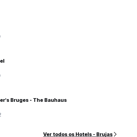
0
el
0
her's Bruges - The Bauhaus
2
Ver todos os Hotels - Brujas