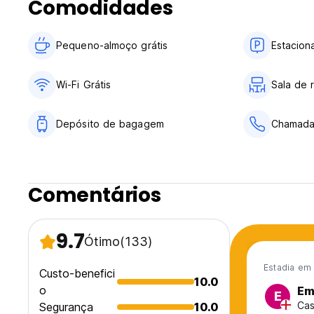
Comodidades
Pequeno-almoço grátis
Estacion
Wi-Fi Grátis
Sala de 
Depósito de bagagem
Chamadas
Comentários
9.7
Ótimo
(133)
Estadia em 
Custo-benefici
10.0
o
Em
E
Cas
Segurança
10.0