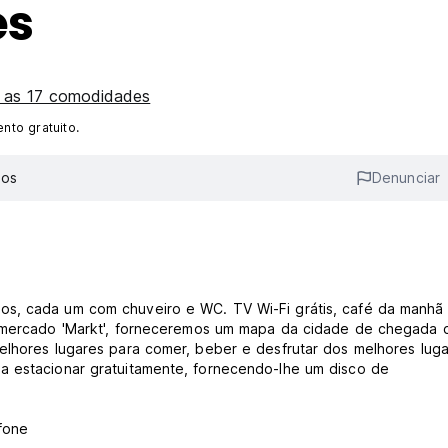
es
s as 17 comodidades
to gratuito.
ios
Denunciar
os, cada um com chuveiro e WC. TV Wi-Fi grátis, café da manhã
do mercado 'Markt', forneceremos um mapa da cidade de chegada
elhores lugares para comer, beber e desfrutar dos melhores lug
a estacionar gratuitamente, fornecendo-lhe um disco de
fone