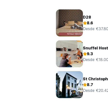
D28
8.6
Desde €37.8
Snuffel Host
9.3
Desde €18.0
St Christop
8.7
Desde €20.4