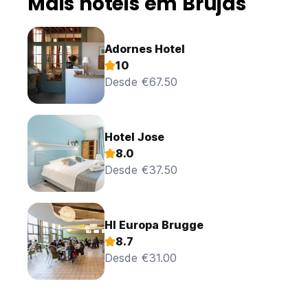
Mais hotéis em Brujas
Adornes Hotel
10
Desde €67.50
Hotel Jose
8.0
Desde €37.50
HI Europa Brugge
8.7
Desde €31.00