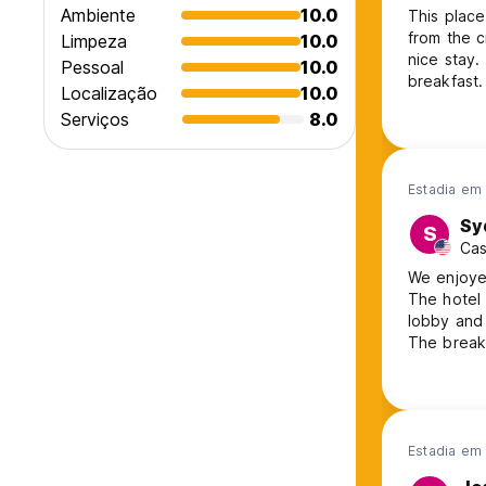
Ambiente
10.0
This place
from the c
Limpeza
10.0
nice stay. The 
Pessoal
10.0
breakfast.
Localização
10.0
Serviços
8.0
Estadia em 
Sy
S
Cas
We enjoyed
The hotel
lobby and 
The breakf
Estadia em 