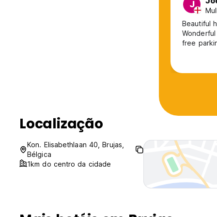
Jo
J
Mul
Beautiful 
Wonderful host, w
free parki
Localização
Kon. Elisabethlaan 40, Brujas,
Bélgica
1km do centro da cidade