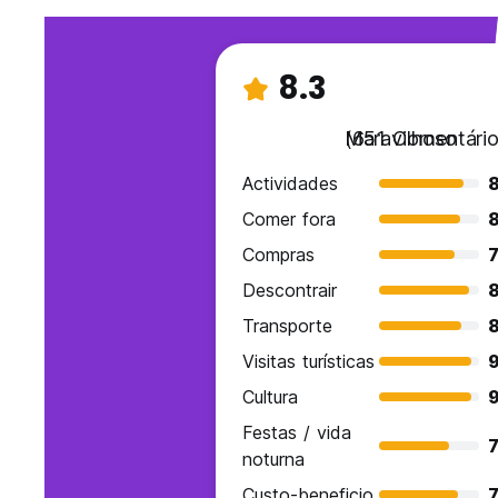
8.3
Maravilhoso
(651 Comentário
Actividades
Comer fora
8
Compras
7
Descontrair
Transporte
Visitas turísticas
Cultura
Festas / vida
7
noturna
Custo-beneficio
7