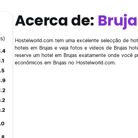
Acerca de:
Bruja
s)
Hostelworld.com tem uma excelente selecção de hote
hoteis em Brujas e veja fotos e videos de Brujas hot
8.4
reserve um hotel em Brujas exatamente onde você pr
.1
econômicos em Brujas no Hostelworld.com.
.5
8.9
8.2
9.2
9.2
.0
.8