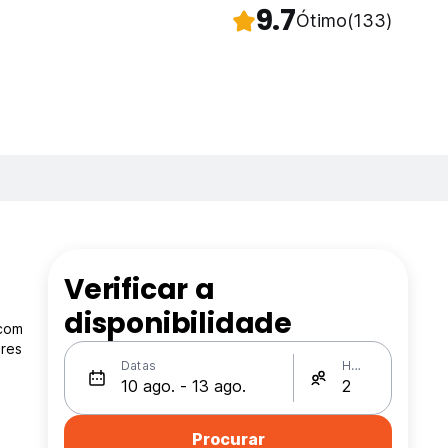
9.7
Ótimo
(133)
Verificar a
disponibilidade
 com
ares
Datas
Hóspedes
Procurar