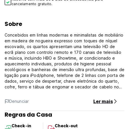
cancelamento gratuito.
Sobre
Concebidos em linhas modernas e minimalistas de mobiliário
em madeira de nogueira expresso com toques de níquel
escovado, os quartos apresentam uma televisão HD de
ecrã plano com controlo remoto e 170 canais de televisão
e música, incluindo HBO e Showtime, ar condicionado e
aquecimento individuais, produtos de higiene pessoal
ecológicos e banheiras de imersão ultra profundas, base de
ligação para iPod/iphone, telefone de 2 linhas com porta de
dados, serviço de despertar, chave eletrónica do quarto,
cofre, ferro e tábua de engomar e secador de cabelo no
quarto.
As janelas com vidros duplos em todos os quartos garantem
Ler mais
Denunciar
uma noite de sono tranquila. O jornal gratuito está
disponível no átrio. O acesso Wi-Fi está disponível em toda
Regras da Casa
a propriedade.
Todos os quartos do Nesva Hotel são para não fumadores,
Check-in
Check-out
com receção 24 horas e segurança de última geração.