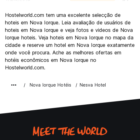
Transporte
9.1
Visitas turísticas
9.5
Hostelworld.com tem uma excelente selecção de
Cultura
9.2
hoteis em Nova Iorque. Leia avaliação de usuários de
Festas / vida noturna
hoteis em Nova Iorque e veja fotos e videos de Nova
8.8
Iorque hoteis. Veja hoteis em Nova Iorque no mapa da
Custo-beneficio
7.3
cidade e reserve um hotel em Nova Iorque exatamente
onde você procura. Ache as melhores ofertas em
hotéis econômicos em Nova Iorque no
Hostelworld.com.
Nova Iorque Hotéis
Nesva Hotel