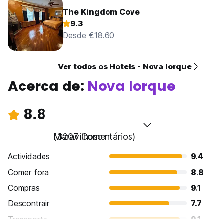
The Kingdom Cove
9.3
Desde €18.60
Ver todos os Hotels - Nova Iorque
Acerca de:
Nova Iorque
8.8
Maravilhoso
(3207 Comentários)
Actividades
9.4
Comer fora
8.8
Compras
9.1
Descontrair
7.7