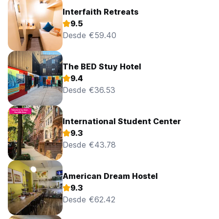
Interfaith Retreats
9.5
Desde €59.40
The BED Stuy Hotel
9.4
Desde €36.53
International Student Center
9.3
Desde €43.78
American Dream Hostel
9.3
Desde €62.42