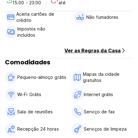
15:00 - 23:00
até
O átrio casualmente sofisticado deste luxuoso boutique
hotel evoca um ambiente descontraído e elegante.
Aceita cartões de
A nossa equipa tem todo o prazer em ajudá-lo com
Não fumadores
crédito
quaisquer questões que possa ter sobre Nova Iorque.
Por favor, tenha em atenção:
Impostos não
Política de cancelamento: 1 dia antes da chegada
incluídos
Check-in: 3.00 pm
Check out: 11.00 am
Ver as Regras da Casa
Forma de pagamento à chegada: Dinheiro, Cartões de
Crédito, Cartões de Débito
Comodidades
O pequeno-almoço continental está incluído.
Os impostos não estão incluídos. (Auto-translated from
Mapas da cidade
Pequeno-almoço grátis
original language)
gratuítos
Wi-Fi Grátis
Internet grátis
Sala de reuniões
Serviço de fax
Recepção 24 horas
Serviços de limpeza