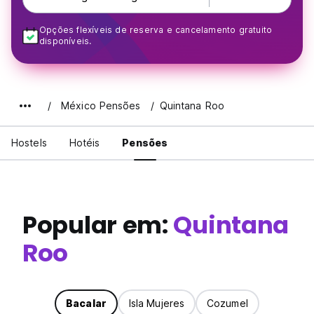
Opções flexíveis de reserva e cancelamento gratuito
disponíveis.
México Pensões
Quintana Roo
Hostels
Hotéis
Pensões
Popular em:
Quintana
Roo
Bacalar
Isla Mujeres
Cozumel