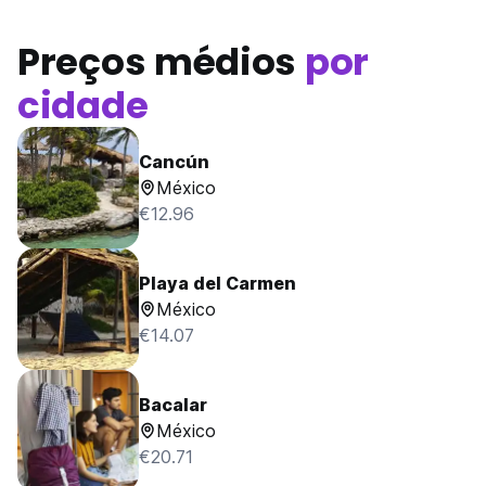
Preços médios
por
cidade
Cancún
México
€12.96
Playa del Carmen
México
€14.07
Bacalar
México
€20.71