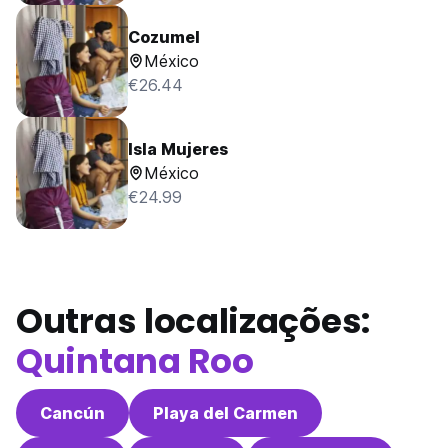
Cozumel
México
€26.44
Isla Mujeres
México
€24.99
Outras localizações:
Quintana Roo
Cancún
Playa del Carmen