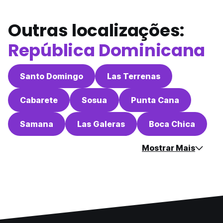
Outras localizações:
República Dominicana
Santo Domingo
Las Terrenas
Cabarete
Sosua
Punta Cana
Samana
Las Galeras
Boca Chica
Mostrar Mais