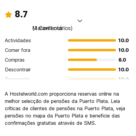
8.7
Maravilhoso
(1 Comentários)
Actividades
10.0
Comer fora
10.0
Compras
6.0
Descontrair
10.0
Transporte
10.0
Visitas turísticas
6.0
A Hostelworld.com proporciona reservas online na
Cultura
10.0
melhor selecção de pensões da Puerto Plata. Leia
Festas / vida noturna
críticas de clientes de pensões na Puerto Plata, veja
6.0
pensões no mapa da Puerto Plata e beneficie das
Custo-beneficio
10.0
confirmações gratuitas através de SMS.