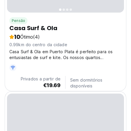
Pensão
Casa Surf & Ola
10
Ótimo
(4)
0.99km do centro da cidade
Casa Surf & Ola em Puerto Plata é perfeito para os
entusiastas de surf e kite. Os nossos quartos
acolhedores oferecem relaxamento e aventura, ideal
para casais e viajantes individuais. (Auto-translated
from original language)
Privados a partir de
Sem dormitórios
€19.69
disponíveis