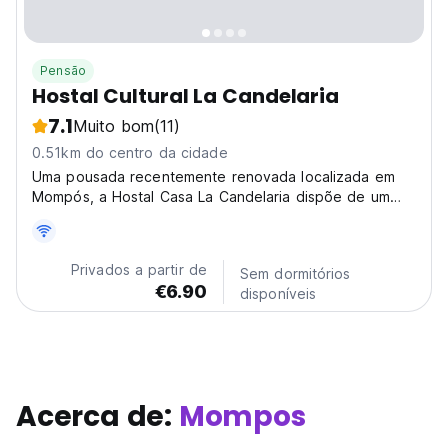
Pensão
Hostal Cultural La Candelaria
7.1
Muito bom
(11)
0.51km do centro da cidade
Uma pousada recentemente renovada localizada em
Mompós, a Hostal Casa La Candelaria dispõe de um
jardim. Existe um terraço para banhos de sol e os
hóspedes podem usufruir de acesso Wi-Fi gratuito e
de estacionamento privado gratuito.
Privados a partir de
Sem dormitórios
€6.90
disponíveis
Acerca de:
Mompos