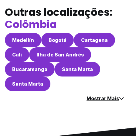
Outras localizações:
Colômbia
Medellín
Bogotá
Cartagena
Cali
Ilha de San Andrés
Bucaramanga
Santa Marta
Santa Marta
Mostrar Mais