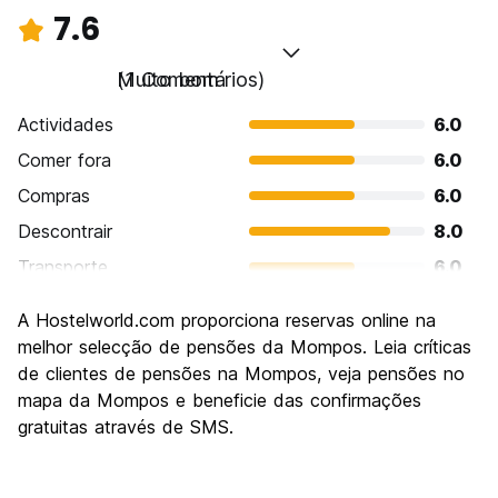
7.6
Muito bom
(1 Comentários)
Actividades
6.0
Comer fora
6.0
Compras
6.0
Descontrair
8.0
Transporte
6.0
Visitas turísticas
10.0
A Hostelworld.com proporciona reservas online na
Cultura
10.0
melhor selecção de pensões da Mompos. Leia críticas
Festas / vida noturna
de clientes de pensões na Mompos, veja pensões no
6.0
mapa da Mompos e beneficie das confirmações
Custo-beneficio
10.0
gratuitas através de SMS.