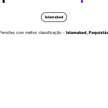
Islamabad
pensões com melhor classificação -
Islamabad, Paquistã