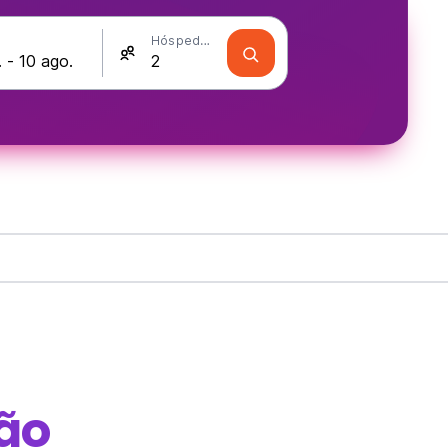
Hóspedes
ão