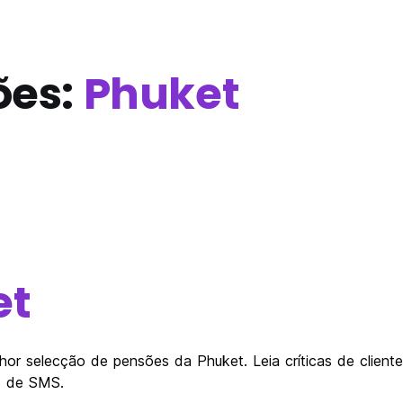
ões:
Phuket
et
lhor selecção de pensões da Phuket. Leia críticas de clie
és de SMS.