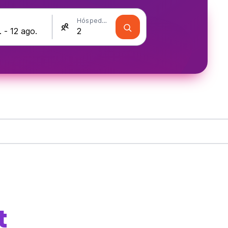
Hóspedes
t