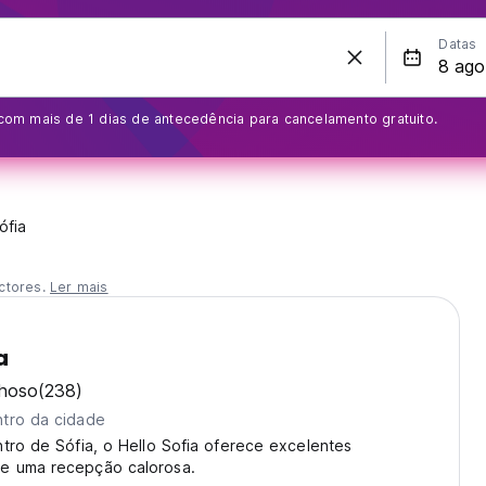
Datas
com mais de 1 dias de antecedência para cancelamento gratuito.
ófia
ctores.
Ler mais
a
lhoso
(238)
tro da cidade
tro de Sófia, o Hello Sofia oferece excelentes
e uma recepção calorosa.