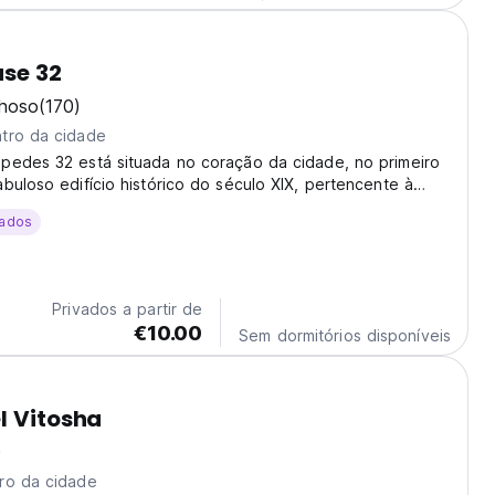
se 32
lhoso
(170)
tro da cidade
pedes 32 está situada no coração da cidade, no primeiro
buloso edifício histórico do século XIX, pertencente à
so artista francês Jules Pascin.
ados
Privados a partir de
€10.00
Sem dormitórios disponíveis
l Vitosha
)
ro da cidade