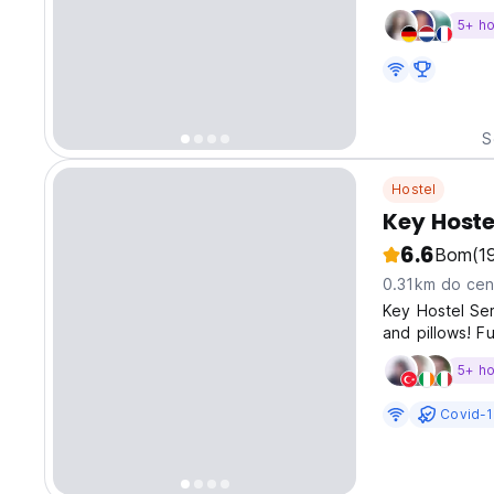
5+ h
S
Hostel
Key Hoste
6.6
Bom
(1
0.31km do cen
Key Hostel Ser
and pillows! 
and a kitchen!
5+ h
opened and the
Covid-1