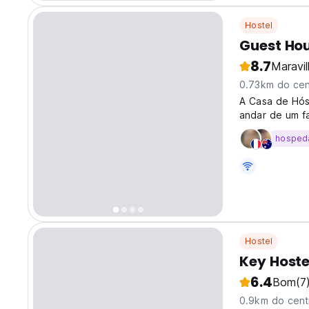
Hostel
Guest Hou
8.7
Maravi
0.73km do cen
A Casa de Hós
andar de um fa
família do famo
hosped
Hostel
Key Hoste
6.4
Bom
(7
0.9km do cent