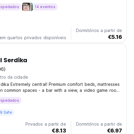
ospedados
14 eventos
Dormitórios a partir de
€5.16
em quartos privados disponíveis
l Serdika
96)
tro da cidade
dika Extremely central! Premium comfort beds, mattresses
Fun common spaces - a bar with a view, a video game room
 Super fast Wifi everywhere! Key Hostel Serdika has just
ospedados
 team poured in all our love...
9 Safe
Privados a partir de
Dormitórios a partir de
€8.13
€6.97