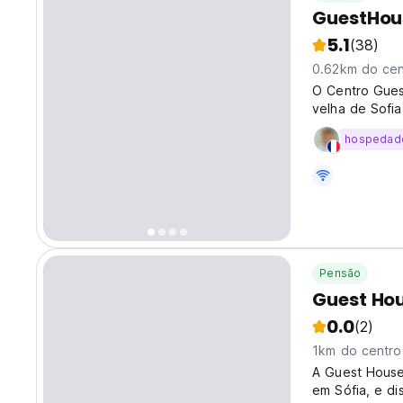
GuestHous
5.1
(38)
0.62km do cen
O Centro Gues
velha de Sofi
conforto e hos
hospedad
Pensão
Guest Hou
0.0
(2)
1km do centro
A Guest House 
em Sófia, e d