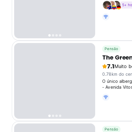
5+ h
Pensão
The Green
7.1
Muito 
0.78km do cen
O único alberg
- Avenida Vito
Pensão