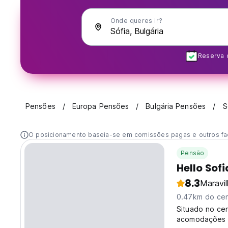
Onde queres ir?
Reserva 
Pensões
Europa Pensões
Bulgária Pensões
S
O posicionamento baseia-se em comissões pagas e outros fa
Pensão
Hello Sofi
8.3
Maravi
0.47km do cen
Situado no cen
acomodações 