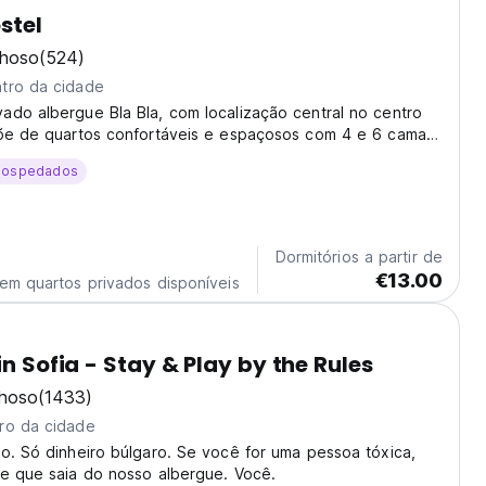
stel
lhoso
(524)
tro da cidade
ado albergue Bla Bla, com localização central no centro
õe de quartos confortáveis ​​e espaçosos com 4 e 6 camas,
pa de cama e um moderno banheiro compartilhado em
hospedados
Dormitórios a partir de
€13.00
em quartos privados disponíveis
in Sofia - Stay & Play by the Rules
lhoso
(1433)
ro da cidade
o. Só dinheiro búlgaro. Se você for uma pessoa tóxica,
he que saia do nosso albergue. Você.