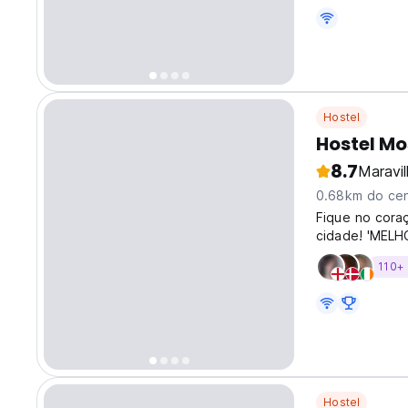
digital. A A n
necessitam de
Hostel
Hostel Mo
8.7
Maravi
0.68km do cen
Fique no coraç
cidade! 'MELH
uma configuraç
110+
reformado
Hostel