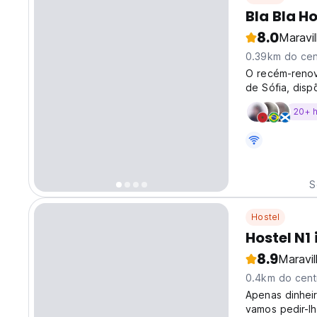
Bla Bla Ho
8.0
Maravi
0.39km do cen
O recém-renov
de Sófia, disp
camas com rou
20+ 
cada andar.
S
Hostel
Hostel N1 
8.9
Maravi
0.4km do cent
Apenas dinheir
vamos pedir-l