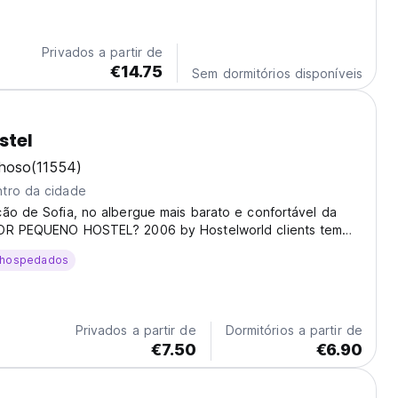
ossa Guest House é o local perfeito para os viajantes que
 alojamento económico em quartos luminosos,...
Privados a partir de
€14.75
Sem dormitórios disponíveis
stel
lhoso
(11554)
tro da cidade
ão de Sofia, no albergue mais barato e confortável da
OR PEQUENO HOSTEL? 2006 by Hostelworld clients tem
ão única em um edifício do século XIX totalmente
 hospedados
Privados a partir de
Dormitórios a partir de
€7.50
€6.90