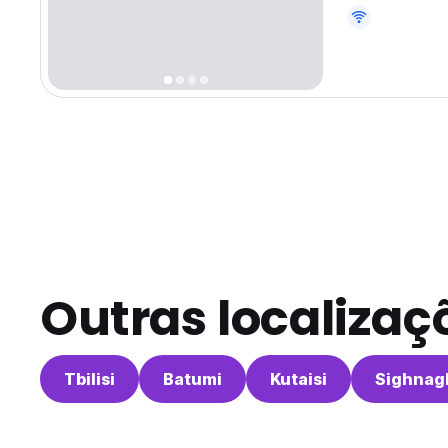
primeiro telef
neve rapidame
Outras localizaç
Tbilisi
Batumi
Kutaisi
Sighnag