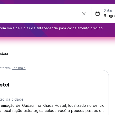
Datas
com mais de 1 dias de antecedência para cancelamento gratuito.
dauri
ctores.
Ler mais
stel
)
tro da cidade
 emoção de Gudauri no Khada Hostel, localizado no centro
a localização estratégica coloca você a poucos passos do