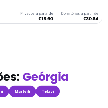
érico, para que você possa subir às pistas e aproveitar a
nte!
Privados a partir de
Dormitórios a partir de
€18.60
€30.64
ões:
Geórgia
hi
Martvili
Telavi