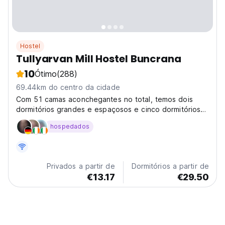
Hostel
Tullyarvan Mill Hostel Buncrana
10
Ótimo
(288)
69.44km do centro da cidade
Com 51 camas aconchegantes no total, temos dois
dormitórios grandes e espaçosos e cinco dormitórios
familiares/mini-dormitórios, todos equipados com
hospedados
chuveiros e toaletes privativos.
Privados a partir de
Dormitórios a partir de
€13.17
€29.50