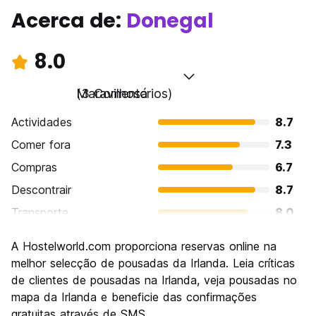
Acerca de:
Donegal
8.0
Maravilhoso
(3 Comentários)
Actividades
8.7
Comer fora
7.3
Compras
6.7
Descontrair
8.7
Transporte
8.0
Visitas turísticas
8.0
A Hostelworld.com proporciona reservas online na
Cultura
8.0
melhor selecção de pousadas da Irlanda. Leia críticas
Festas / vida noturna
de clientes de pousadas na Irlanda, veja pousadas no
8.0
mapa da Irlanda e beneficie das confirmações
Custo-beneficio
8.7
gratuitas através de SMS.