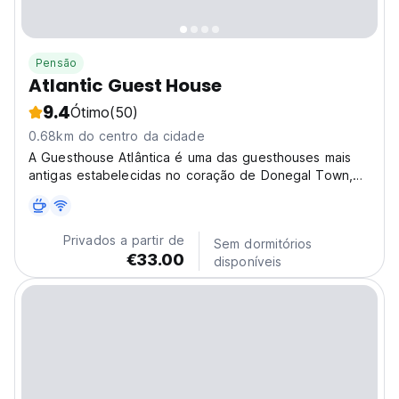
Pensão
Atlantic Guest House
9.4
Ótimo
(50)
0.68km do centro da cidade
A Guesthouse Atlântica é uma das guesthouses mais
antigas estabelecidas no coração de Donegal Town,
gerida por uma família há mais de 40 anos, com
visitantes de todo o mundo a regressar ano após ano.
Privados a partir de
Sem dormitórios
€33.00
disponíveis