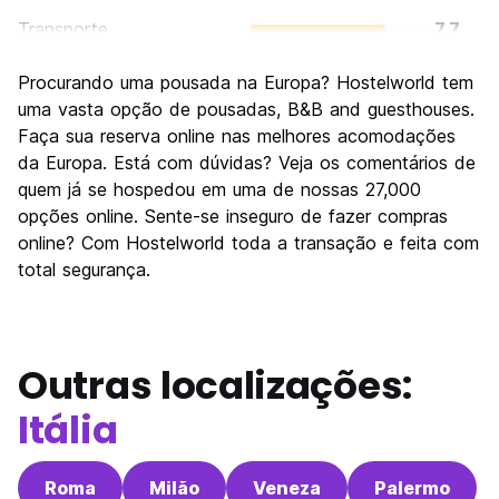
Transporte
7.7
Visitas turísticas
8.2
Procurando uma pousada na Europa? Hostelworld tem
Cultura
8.3
uma vasta opção de pousadas, B&B and guesthouses.
Festas / vida noturna
Faça sua reserva online nas melhores acomodações
6.7
da Europa. Está com dúvidas? Veja os comentários de
Custo-beneficio
7.5
quem já se hospedou em uma de nossas 27,000
opções online. Sente-se inseguro de fazer compras
online? Com Hostelworld toda a transação e feita com
total segurança.
Outras localizações:
Itália
Roma
Milão
Veneza
Palermo