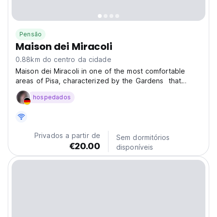
Pensão
Maison dei Miracoli
0.88km do centro da cidade
Maison dei Miracoli in one of the most comfortable
areas of Pisa, characterized by the Gardens that
surround it will know offer a comfortable stay for the
hospedados
duration of your stay. Located in a former 19th-century
monastery, Maison dei Miracoli offers air-conditioned...
Privados a partir de
Sem dormitórios
€20.00
disponíveis