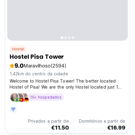
Hostel
Hostel Pisa Tower
9.0
Maravilhoso
(2594)
1.42km do centro da cidade
Welcome to Hostel Pisa Tower! The better located
Hostel of Pisa! We are the only Hostel located just 1
minute and 30 seconds walking from the world famous
10+ hospedados
Leaning Tower of Pisa. You could see it from the
window of your room. In 10 minutes by bus you could...
Privados a partir de
Dormitórios a partir de
€11.50
€16.99