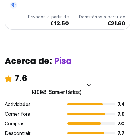
Privados a partir de
Dormitórios a partir de
€13.50
€21.60
Acerca de:
Pisa
7.6
Muito bom
(1092 Comentários)
Actividades
7.4
Comer fora
7.9
Compras
7.0
Descontrair
7.7