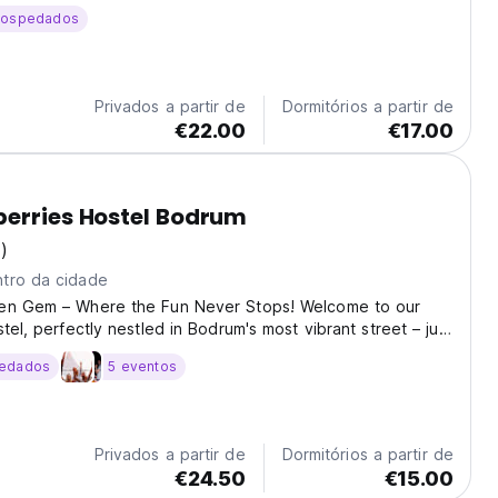
hospedados
Privados a partir de
Dormitórios a partir de
€22.00
€17.00
erries Hostel Bodrum
)
tro da cidade
en Gem – Where the Fun Never Stops! Welcome to our
tel, perfectly nestled in Bodrum's most vibrant street – just
m the beach and surrounded by the hottest bars,
edados
5 eventos
d boutique shops! Why you'll love it here:...
Privados a partir de
Dormitórios a partir de
€24.50
€15.00