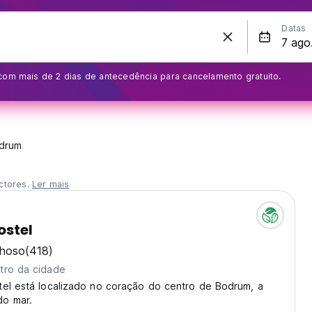
Datas
com mais de 2 dias de antecedência para cancelamento gratuito.
drum
ctores.
Ler mais
ostel
lhoso
(418)
tro da cidade
tel está localizado no coração do centro de Bodrum, a
o mar.