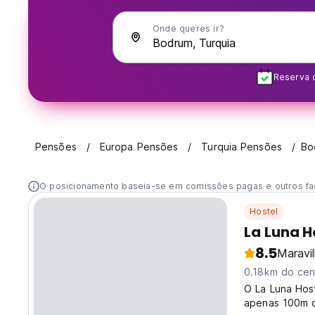
Onde queres ir?
Reserva 
Pensões
Europa Pensões
Turquia Pensões
Bo
O posicionamento baseia-se em comissões pagas e outros fa
Hostel
La Luna H
8.5
Maravi
0.18km do cen
O La Luna Hos
apenas 100m d