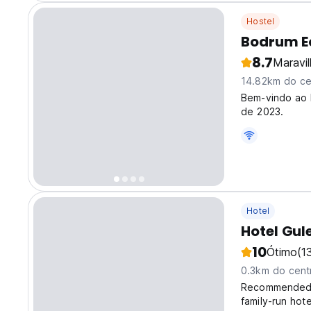
Hostel
Bodrum E
8.7
Maravi
14.82km do ce
Bem-vindo ao 
de 2023.
Hotel
Hotel Gul
10
Ótimo
(1
0.3km do cent
Recommended b
family-run hote