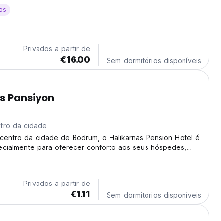
odrum.The Hotel Gulec (or only 'Gulec') is a peaceful hotel
os
tality and many returning...
Privados a partir de
€16.00
Sem dormitórios disponíveis
s Pansiyon
tro da cidade
 centro da cidade de Bodrum, o Halikarnas Pension Hotel é
ecialmente para oferecer conforto aos seus hóspedes,
o um aconchegante alojamento e uma terraço com uma
 Bodrum.
Privados a partir de
€1.11
Sem dormitórios disponíveis