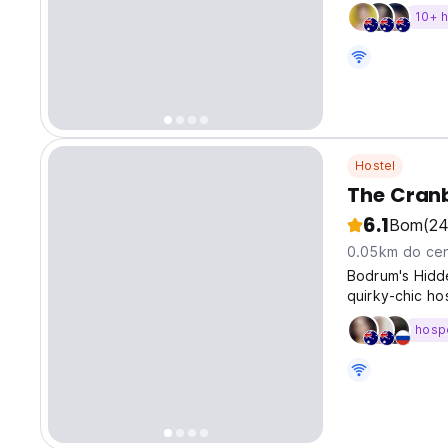
10+ 
Hostel
The Cranb
6.1
Bom
(24
0.05km do cen
Bodrum's Hidd
quirky-chic hos
50 meters fro
hosp
restaurants, an