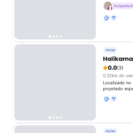
the heart of B
hospedad
with fine hospi
Hotel
Halikarna
0.0
(3)
0.32km do cen
Localizado no
projetado esp
proporcionand
vista única de
Hotel