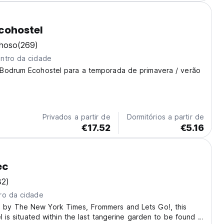
cohostel
lhoso
(269)
ntro da cidade
Bodrum Ecohostel para a temporada de primavera / verão
Privados a partir de
Dormitórios a partir de
€17.52
€5.16
ec
32)
ro da cidade
y The New York Times, Frommers and Lets Go!, this
l is situated within the last tangerine garden to be found in