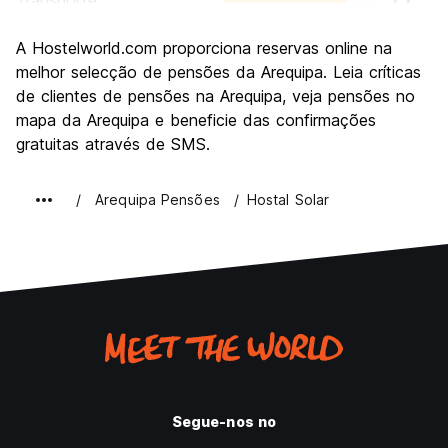
Transporte
7.7
Visitas turísticas
8.8
A Hostelworld.com proporciona reservas online na
Cultura
9.0
melhor selecção de pensões da Arequipa. Leia críticas
Festas / vida noturna
de clientes de pensões na Arequipa, veja pensões no
7.5
mapa da Arequipa e beneficie das confirmações
Custo-beneficio
8.4
gratuitas através de SMS.
Arequipa Pensões
Hostal Solar
Segue-nos no