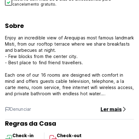
cancelamento gratuito.
Sobre
Enjoy an incredible view of Arequipas most famous landmark
Misti, from our rooftop terrace where we share breakfasts
and barbecues at night.
- Few blocks from the center city.
- Best place to find friend travellers.
Each one of our 16 rooms are designed with comfort in
mind and offers guests cable television, telephone, a la
carte menu, room service, free internet wifi wireless access,
and private bathroom with endless hot water.
Besides have a generous working space with desk and
sofa. Some of them are built in the typical volcanic stone
Ler mais
Denunciar
'sillar'
Regras da Casa
Check-in
Check-out