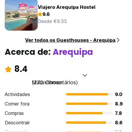
Viajero Arequipa Hostel
9.6
Desde €9.35
Ver todos os Guesthouses - Arequipa
Acerca de:
Arequipa
8.4
Maravilhoso
(272 Comentários)
Actividades
9.0
Comer fora
8.9
Compras
7.8
Descontrair
8.6