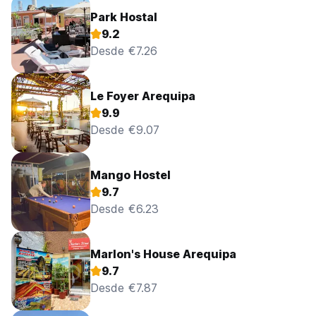
Park Hostal
9.2
Desde €7.26
Le Foyer Arequipa
9.9
Desde €9.07
Mango Hostel
9.7
Desde €6.23
Marlon's House Arequipa
9.7
Desde €7.87