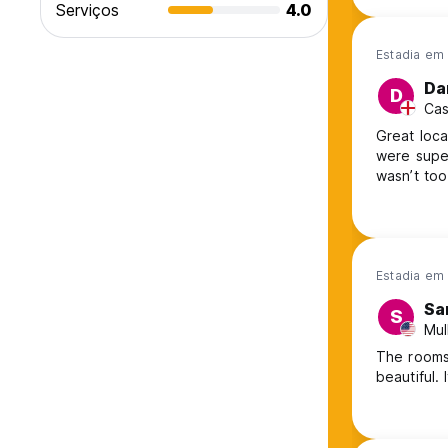
Serviços
4.0
Estadia em 
Da
D
Cas
Great loca
were supe
wasn’t too
Estadia em 
Sa
S
Mul
The rooms 
beautiful.