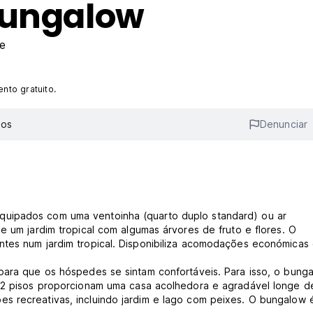
Bungalow
e
nto gratuito.
ios
Denunciar
quipados com uma ventoinha (quarto duplo standard) ou ar
e um jardim tropical com algumas árvores de fruto e flores. O
ntes num jardim tropical. Disponibiliza acomodações económicas
para que os hóspedes se sintam confortáveis. Para isso, o bung
r 2 pisos proporcionam uma casa acolhedora e agradável longe d
s recreativas, incluindo jardim e lago com peixes. O bungalow 