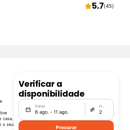
5.7
(45)
Verificar a
disponibilidade
 e
Datas
Hóspedes
alow
e casa.
é o seu
Procurar