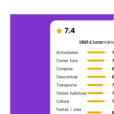
7.4
Muito bom
(187 Comentário
Actividades
7
Comer fora
7
Compras
Descontrair
8
Transporte
7
Visitas turísticas
7
Cultura
7
Festas / vida