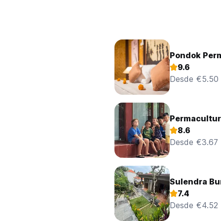
Pondok Per
9.6
Desde €5.50
Permacultur
8.6
Desde €3.67
Sulendra B
7.4
Desde €4.52