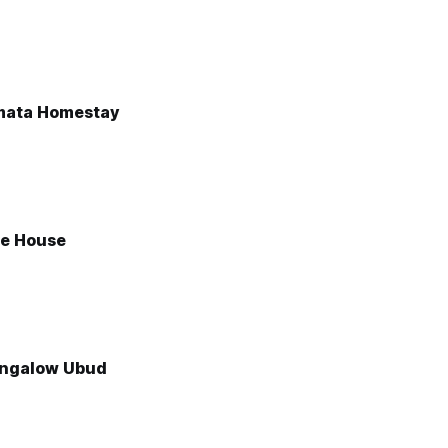
mata Homestay
e House
ungalow Ubud