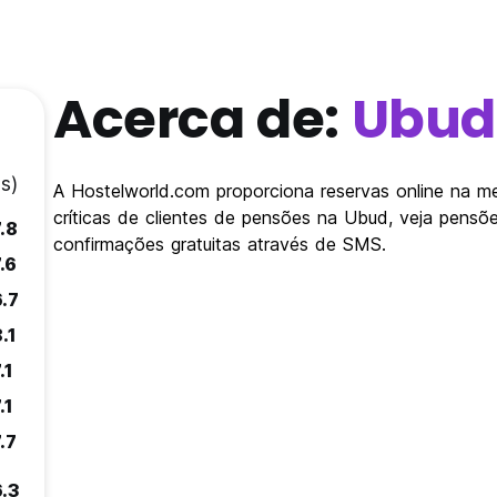
Acerca de:
Ubud
s)
A Hostelworld.com proporciona reservas online na m
críticas de clientes de pensões na Ubud, veja pens
.8
confirmações gratuitas através de SMS.
.6
6.7
.1
.1
.1
.7
6.3