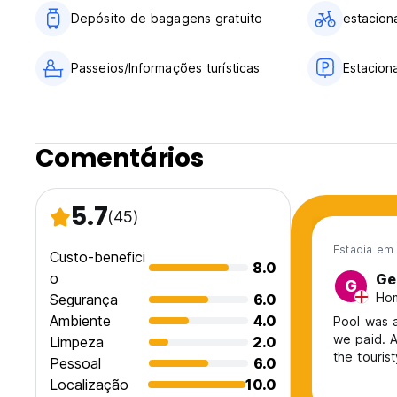
Depósito de bagagens gratuito
estacion
Passeios/Informações turísticas
Estacio
Comentários
5.7
(45)
Estadia em
Custo-benefici
8.0
o
Ge
G
Hom
Segurança
6.0
Ambiente
4.0
Pool was a
we paid. A
Limpeza
2.0
the touris
Pessoal
6.0
Localização
10.0