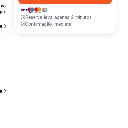
 ao
ge)
Reserva leva apenas 2 minutos
Confirmação imediata
s
a