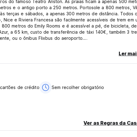
os do famoso Teatro Ariston. As praias ficam a apenas 500 met
etros e o antigo porto a 250 metros. Portosole a 800 metros, Vil
s terças e sábados, a apenas 300 metros de distância. Todos o
 Nice e Riviera Francesa são facilmente acessíveis de trem em 
 800 metros do Emily Rooms e é acessível a pé, de bicicleta, de 
zur, a 65 km, custo de transferência de táxi 140€, também 3 tr
mente, ou o ônibus Flixbus do aeroporto.
chaleira com chá e café de cortesia, ar condicionado, TV de tela
Ler mai
de cama premium. Oferecemos limpeza diária e serviço de recep
 cartões de crédito
Sem recolher obrigatório
o na chegada em dinheiro, cartões de crédito, cartões de débit
Ver as Regras da Cas