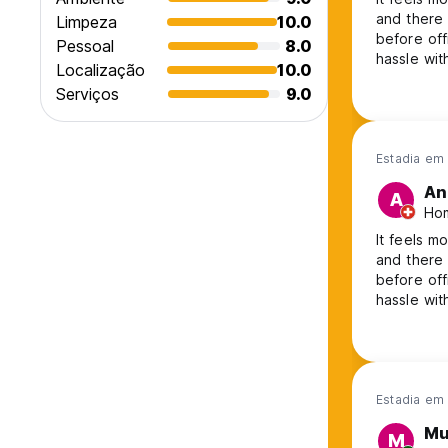
and there 
Limpeza
10.0
before off
Pessoal
8.0
hassle wit
Localização
10.0
via phone 
Serviços
9.0
Estadia em 
An
A
Hom
It feels m
and there 
before off
hassle wit
via phone 
Estadia em
Mu
M