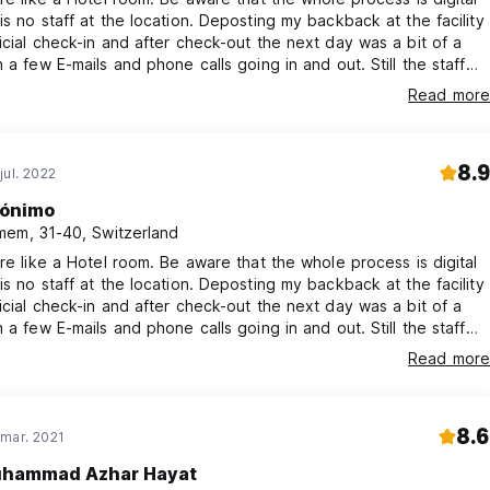
is no staff at the location. Deposting my backback at the facility
icial check-in and after check-out the next day was a bit of a
h a few E-mails and phone calls going in and out. Still the staff
was very friendly and helpful and I enjoyed my stay very much.
Read more
8.9
jul. 2022
ónimo
em, 31-40, Switzerland
ore like a Hotel room. Be aware that the whole process is digital
is no staff at the location. Deposting my backback at the facility
icial check-in and after check-out the next day was a bit of a
h a few E-mails and phone calls going in and out. Still the staff
was very friendly and helpful and I enjoyed my stay very much.
Read more
8.6
 mar. 2021
hammad Azhar Hayat