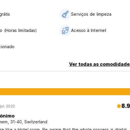
grátis
Serviços de limpeza
 (Horas limitadas)
Acesso à Internet
cionado
Ver todas as comodidade
8.9
jul. 2022
ónimo
em, 31-40, Switzerland
ore like a Hotel room. Be aware that the whole process is digital