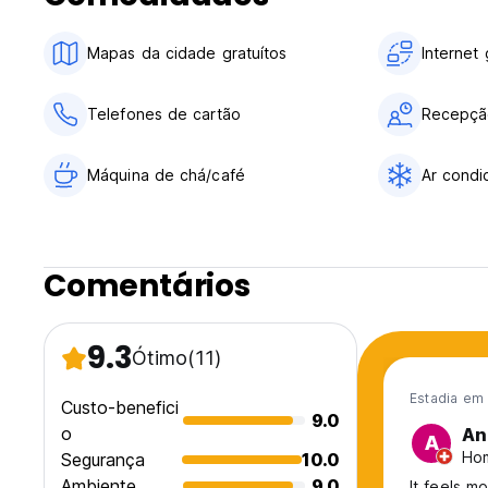
Em geral:
Mapas da cidade gratuítos
Internet 
Recepção: 24/24.
Sem toque de recolher.
Adequado para crianças.
Telefones de cartão
Recepção
(Auto-translated from original language)
Máquina de chá/café
Ar condi
Comentários
9.3
Ótimo
(11)
Estadia em 
Custo-benefici
9.0
o
An
A
Hom
Segurança
10.0
Ambiente
9.0
It feels m