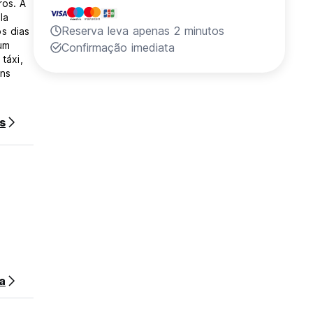
ros. A
la
Reserva leva apenas 2 minutos
s dias
um
Confirmação imediata
táxi,
ens
s
ção
o. Esta
a