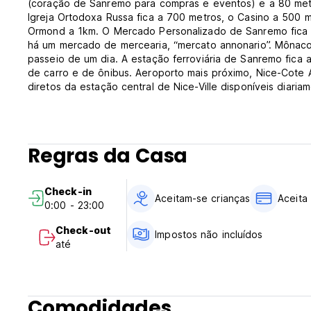
(coração de Sanremo para compras e eventos) e a 80 metr
Igreja Ortodoxa Russa fica a 700 metros, o Casino a 500 m
Ormond a 1km. O Mercado Personalizado de Sanremo fica à
há um mercado de mercearia, “mercato annonario”. Mônaco,
passeio de um dia. A estação ferroviária de Sanremo fica a
de carro e de ônibus. Aeroporto mais próximo, Nice-Cote A
diretos da estação central de Nice-Ville disponíveis diaria
Os quartos têm internet wi-fi gratuita de alta velocidade, 
fraterna, secador de cabelo, sabonetes, toalhas e roupa 
virtual 24h.
Regras da Casa
Políticas e Condições dos Quartos Emily:
Check-in
Aceitam-se crianças
Aceita
0:00 - 23:00
Check-in das 15h00 às 11h00.
Check-out antes das 11:00.
Check-out
Impostos não incluídos
até
Política de cancelamento: 72h antes da chegada. Pagament
propriedade pode pré-autorizar seu cartão de crédito.
Impostos incluídos.
Comodidades
Café da manhã não disponível.