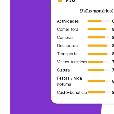
Muito bom
(7 Comentários)
Actividades
Comer fora
Compras
Descontrair
Transporte
Visitas turísticas
7
Cultura
7
Festas / vida
noturna
Custo-beneficio