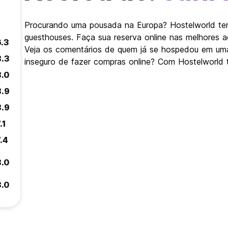
Procurando uma pousada na Europa? Hostelworld t
guesthouses. Faça sua reserva online nas melhores
6.3
Veja os comentários de quem já se hospedou em uma
8.3
inseguro de fazer compras online? Com Hostelworld t
8.0
8.9
8.9
.1
.4
8.0
8.0