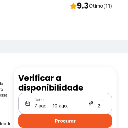
9.3
Ótimo
(11)
Verificar a
da
disponibilidade
ro
ossa
Datas
Hóspedes
,
Procurar
eotti