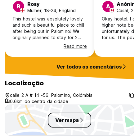
Rosy
Anónim
R
A
Mulher, 18-24, England
Casal, 25
This hostel was absolutely lovely
Okay hostel. I can
and such a beautiful place to chill
higher note beca
after being out in Palomino! We
unfortunately didn
originally planned to stay for 2
for us. The powe
nights but ended up being there
hours and nobody
Read more
for 5. The only thing I would say is
came to help for 
that it is slightly out the way as it’s
or help us get in
on the last street of Palomino, but
dinner. Pitch bla
Ver todos os comentários
it’s only a 10 minute walk into town
cellphone signal.
straight down one road. It’s
stray dogs on th
definitely not a party hostel but
property and no l
Localização
everyone there was lovely and
streets as it’s ou
social - would definitely
The room was ho
calle 2 A # 14 -56, Palomino, Colômbia
recommend!
clean!
0.6km do centro da cidade
Ver mapa