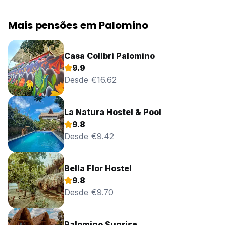
Mais pensões em Palomino
Casa Colibri Palomino
9.9
Desde €16.62
La Natura Hostel & Pool
9.8
Desde €9.42
Bella Flor Hostel
9.8
Desde €9.70
Palomino Sunrise