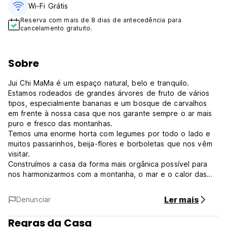
Wi-Fi Grátis
Reserva com mais de 8 dias de antecedência para
cancelamento gratuito.
Sobre
Jui Chi MaMa é um espaço natural, belo e tranquilo.
Estamos rodeados de grandes árvores de fruto de vários
tipos, especialmente bananas e um bosque de carvalhos
em frente à nossa casa que nos garante sempre o ar mais
puro e fresco das montanhas.
Temos uma enorme horta com legumes por todo o lado e
muitos passarinhos, beija-flores e borboletas que nos vêm
visitar.
Construímos a casa da forma mais orgânica possível para
nos harmonizarmos com a montanha, o mar e o calor das
Caraíbas. É um lugar para descansar, para partilhar, para se
reconectar com a natureza, para olhar para dentro e obter
Ler mais
Denunciar
inspiração.
Jui Chi MaMa Políticas e Condições:
Regras da Casa
Política de cancelamento: 7 dias antes da chegada. Em