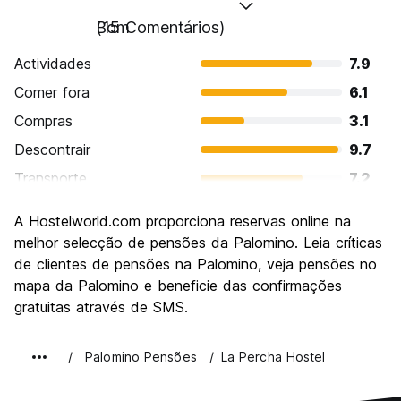
Bom
(15 Comentários)
Actividades
7.9
Comer fora
6.1
Compras
3.1
Descontrair
9.7
Transporte
7.2
Visitas turísticas
6.0
A Hostelworld.com proporciona reservas online na
Cultura
6.0
melhor selecção de pensões da Palomino. Leia críticas
Festas / vida noturna
de clientes de pensões na Palomino, veja pensões no
3.7
mapa da Palomino e beneficie das confirmações
Custo-beneficio
8.4
gratuitas através de SMS.
Palomino Pensões
La Percha Hostel