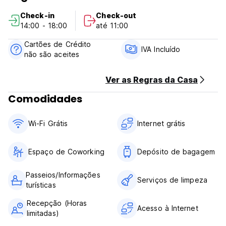
caso de cancelamento tardio ou não comparência, ser-lhe-á
Check-in
Check-out
cobrada a primeira noite da sua estadia.
14:00 - 18:00
até 11:00
Check-in das 14:00 às 17:00 .
Check out antes das 11:00 .
Cartões de Crédito
Pagamento à chegada em dinheiro.
IVA Incluído
não são aceites
Impostos incluídos.
Pequeno-almoço não incluído - 10200 COP por pessoa por
dia.
Ver as Regras da Casa
Não há toque de recolher.
Comodidades
Aceita animais de estimação.
Aceita crianças.
Não fumadores.
Wi-Fi Grátis
Internet grátis
Receção das 9:00 às 17:00 (Auto-translated from original
language)
Espaço de Coworking
Depósito de bagagem
Passeios/Informações
Serviços de limpeza
turísticas
Recepção (Horas
Acesso à Internet
limitadas)