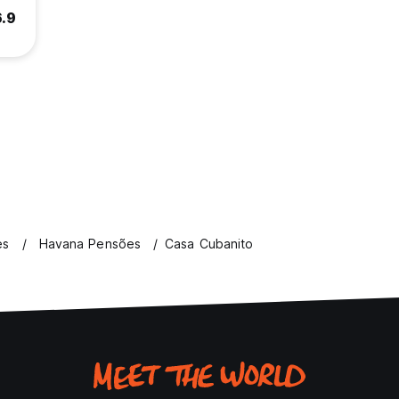
6.9
es
Havana Pensões
Casa Cubanito