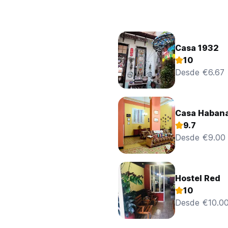
Casa 1932
10
Desde €6.67
Casa Habana
9.7
Desde €9.00
Hostel Red
10
Desde €10.0