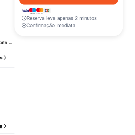
e
Reserva leva apenas 2 minutos
Confirmação imediata
oite da
s
a