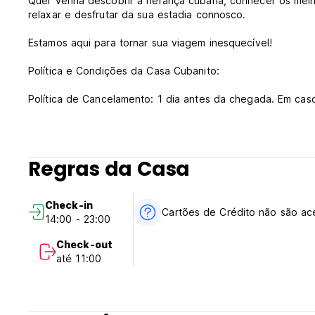
Quer venha descobrir a herança cubana, conhecer os melhor
relaxar e desfrutar da sua estadia connosco.
Estamos aqui para tornar sua viagem inesquecível!
Política e Condições da Casa Cubanito:
Política de Cancelamento: 1 dia antes da chegada. Em cas
sua estadia.
Check-in a partir das 14h00
Check-out antes das 11h00
Regras da Casa
Pagamento na chegada somente em dinheiro
Impostos incluídos
Check-in
Café da manhã não incluído
Cartões de Crédito não são ac
14:00 - 23:00
Em geral:
Check-out
Recepção 24 horas
até 11:00
Não são permitidos animais (Auto-translated from original 