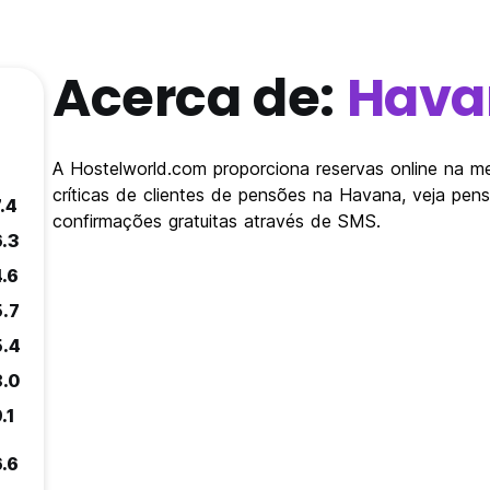
Acerca de:
Hava
A Hostelworld.com proporciona reservas online na m
críticas de clientes de pensões na Havana, veja pe
.4
confirmações gratuitas através de SMS.
6.3
4.6
5.7
5.4
8.0
.1
6.6