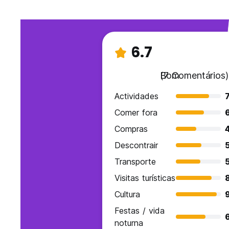
6.7
Bom
(7 Comentários)
Actividades
7
Comer fora
Compras
Descontrair
Transporte
Visitas turísticas
Cultura
9
Festas / vida
noturna