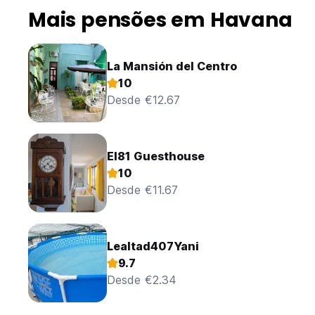
Mais pensões em Havana
La Mansión del Centro
10
Desde €12.67
El81 Guesthouse
10
Desde €11.67
Lealtad407Yani
9.7
Desde €2.34