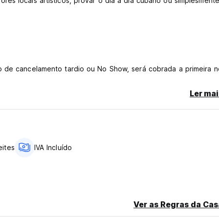
es locais artísticos, provar o dia a dia cubano ou simplesment
o de cancelamento tardio ou No Show, será cobrada a primeira n
Ler mai
eites
IVA Incluído
language)
Ver as Regras da Cas