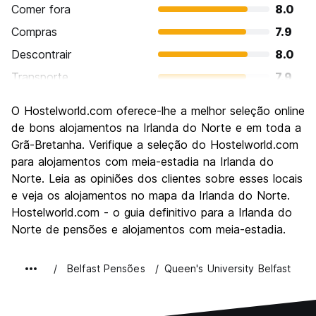
Comer fora
8.0
Compras
7.9
Descontrair
8.0
Transporte
7.9
Visitas turísticas
8.4
O Hostelworld.com oferece-lhe a melhor seleção online
Cultura
8.5
de bons alojamentos na Irlanda do Norte e em toda a
Festas / vida noturna
Grã-Bretanha. Verifique a seleção do Hostelworld.com
7.9
para alojamentos com meia-estadia na Irlanda do
Custo-beneficio
7.7
Norte. Leia as opiniões dos clientes sobre esses locais
e veja os alojamentos no mapa da Irlanda do Norte.
Hostelworld.com - o guia definitivo para a Irlanda do
Norte de pensões e alojamentos com meia-estadia.
Belfast Pensões
Queen's University Belfast