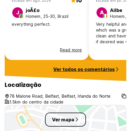
10
Estadia em ago. 2024
Estadia em jul. 202
joÃ£o
Ailbe
J
A
Homem, 25-30, Brazil
Homem, 41
everything perfect.
Very helpful and f
which was a great
clean and having 
if desired was v
location for city 
Read more
Museum, Botanic 
would definitely
Ver todos os comentários
Localização
78 Malone Road, Belfast, Belfast, Irlanda do Norte
1.5km do centro da cidade
Ver mapa