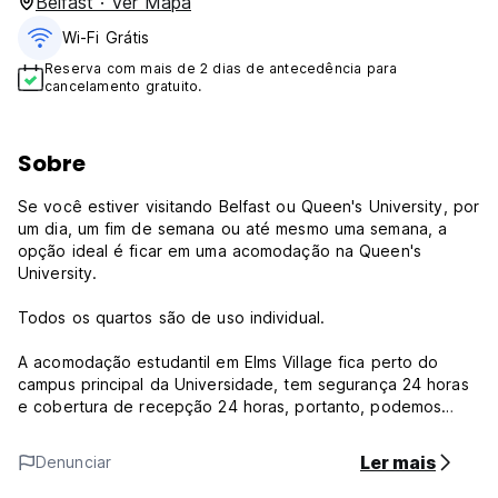
Belfast · Ver Mapa
Wi-Fi Grátis
Reserva com mais de 2 dias de antecedência para
cancelamento gratuito.
Sobre
Se você estiver visitando Belfast ou Queen's University, por
um dia, um fim de semana ou até mesmo uma semana, a
opção ideal é ficar em uma acomodação na Queen's
University.
Todos os quartos são de uso individual.
A acomodação estudantil em Elms Village fica perto do
campus principal da Universidade, tem segurança 24 horas
e cobertura de recepção 24 horas, portanto, podemos
acomodar chegadas tardias e check-outs antecipados.
Ler mais
Denunciar
Elms Village está localizado a aproximadamente 2 km do
centro da cidade de Belfast, em uma área residencial