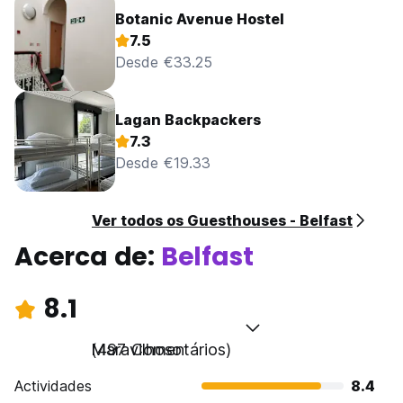
Botanic Avenue Hostel
7.5
Desde €33.25
Lagan Backpackers
7.3
Desde €19.33
Ver todos os Guesthouses - Belfast
Acerca de:
Belfast
8.1
Maravilhoso
(497 Comentários)
Actividades
8.4