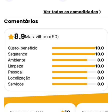
As atracções locais na área incluem o Museu e Jardim
Botânico de Ulster, o Queen's Quarter de Belfast, o
Ver todas as comodidades
caminho de reboque do Rio Lagan e o Centro de Boas-
Vindas da Queen's University. (Auto-translated from original
Comentários
language)
8.9
Maravilhoso
(60)
Custo-beneficio
10.0
Segurança
10.0
Ambiente
8.0
Limpeza
10.0
Pessoal
8.0
Localização
8.0
Serviços
8.0