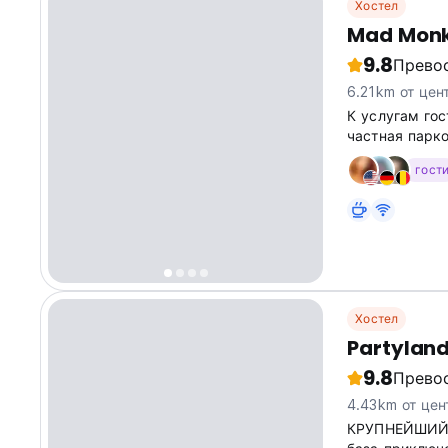
Хостел
Mad Monk
9.8
Прево
6.21km от цен
К услугам гос
частная парко
гост
Хостел
Partyland
9.8
Прево
4.43km от цен
КРУПНЕЙШИЙ х