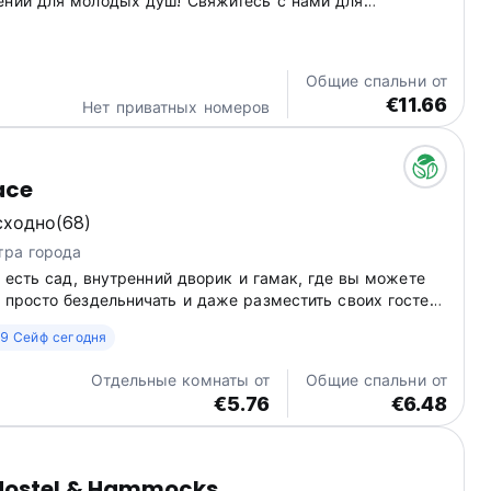
ений для молодых душ! Свяжитесь с нами для
формации о трансфере из аэропорта/порта. Здесь есть
ерный зал, 🏀 баскетбольная площадка и 🥷🏼
 трасса в...
Общие спальни от
€11.66
Нет приватных номеров
ace
сходно
(68)
тра города
ce есть сад, внутренний дворик и гамак, где вы можете
 просто бездельничать и даже разместить своих гостей,
итесь строго во внутреннем дворике и только до 22:00.
9 Сейф сегодня
Отдельные комнаты от
Общие спальни от
€5.76
€6.48
 Hostel & Hammocks