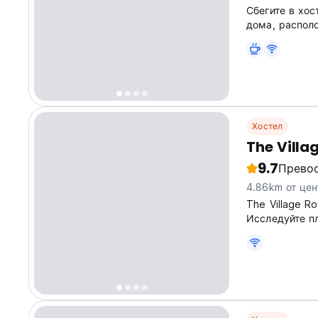
Сбегите в хос
дома, распол
хостел, распо
отправной точ
Представьте,..
Хостел
The Villa
9.7
Прево
4.86km от цен
The Village R
Исследуйте п
Идеально под
пляжем Алона. 