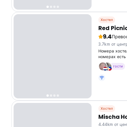
Хостел
Red Picni
9.4
Прево
3.7km от цент
Номера хосте
номерах есть 
гости
Хостел
Mischa Ho
4.44km от цен