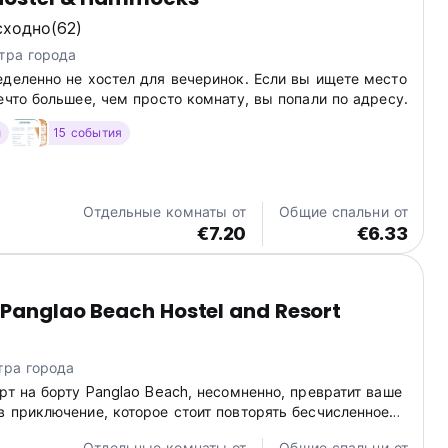
сходно
(62)
тра города
еделенно не хостел для вечеринок. Если вы ищете место
ечто большее, чем просто комнату, вы попали по адресу.
и
15 события
Отдельные комнаты от
Общие спальни от
€7.20
€6.33
Panglao Beach Hostel and Resort
тра города
рт на борту Panglao Beach, несомненно, превратит ваше
в приключение, которое стоит повторять бесчисленное
з.
Отдельные комнаты от
Общие спальни от