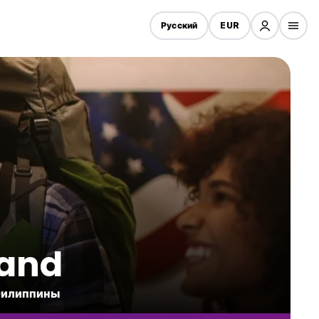
Русский
EUR
land
 Филиппины