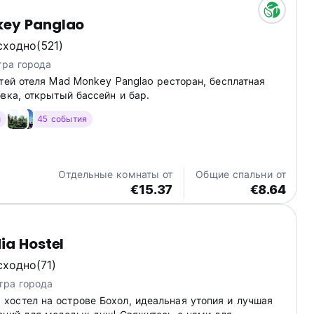
ey Panglao
сходно
(521)
тра города
тей отеля Mad Monkey Panglao ресторан, бесплатная
вка, открытый бассейн и бар.
и
45 события
Отдельные комнаты от
Общие спальни от
€15.37
€8.64
ia Hostel
сходно
(71)
тра города
остел на острове Бохол, идеальная утопия и лучшая