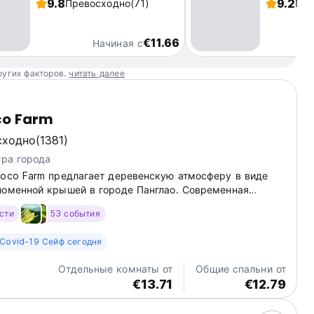
9.8
9.2
Превосходно
(71)
Пре
€11.66
Начиная с
ругих факторов.
читать далее
co Farm
сходно
(1381)
тра города
Coco Farm предлагает деревенскую атмосферу в виде
ломенной крышей в городе Панглао. Современная
чает бесплатный Wi-Fi в местах общего пользования и
ости
53 события
стояние до пляжа Алона составляет 6 км. Аэропорт
Covid-19 Сейф сегодня
Отдельные комнаты от
Общие спальни от
€13.71
€12.79