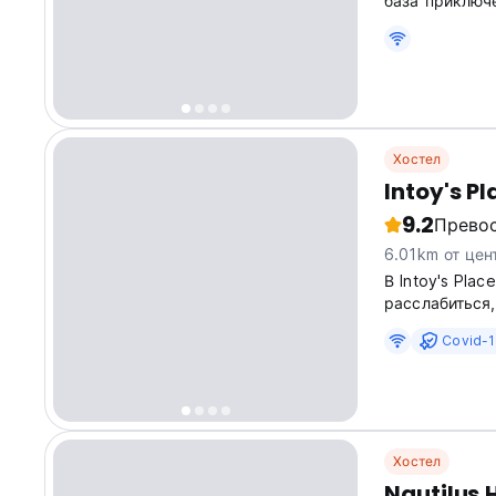
база приключ
получения ин
🏋🏻‍♂️ тренаж
тренировочная
Хостел
Intoy's Pl
9.2
Прево
6.01km от цен
В Intoy's Pla
расслабиться,
если вы наход
Covid-1
Хостел
Nautilus