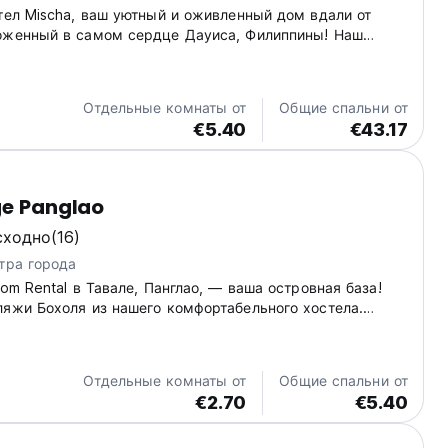
тел Mischa, ваш уютный и оживленный дом вдали от
оженный в самом сердце Дауиса, Филиппины! Наш
ложенный в Пурок 1 Табалонг, является идеальной
кой для изучения красот Дауиса и его окрестностей.
.
Отдельные комнаты от
Общие спальни от
€5.40
€43.17
ge Panglao
сходно
(16)
тра города
oom Rental в Тавале, Панглао, — ваша островная база!
ляжи Бохоля из нашего комфортабельного хостела.
ходит для бюджетных путешественников рядом с
(Auto-translated from original language)
Отдельные комнаты от
Общие спальни от
€2.70
€5.40