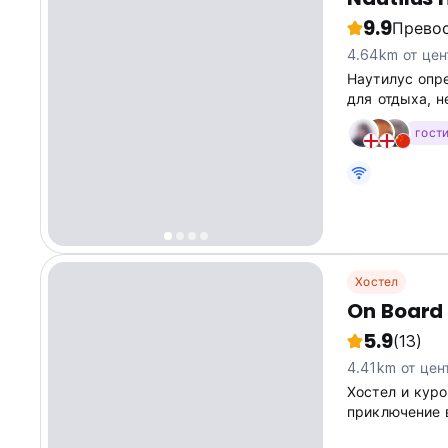
9.9
Прево
4.64km от цен
Наутилус опр
для отдыха, н
гост
Хостел
On Board 
5.9
(13)
4.41km от цен
Хостел и куро
приключение 
количество ра