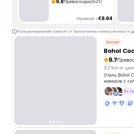
9.8
Превосходно
(521)
€8.64
Начиная с
Позиционирование зависит от выплаченных комиссионных и д
Хостел
Bohol Co
9.7
Прево
3.21km от цен
Отель Bohol 
номеров с со
роскошь вклю
5+ г
ресторан. Рас
Тагбиларан...