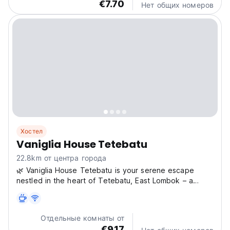
€7.70
Convenient free private parking is available on-site.
Нет общих номеров
Enjoy...
Хостел
Vaniglia House Tetebatu
22.8km от центра города
🌿 Vaniglia House Tetebatu is your serene escape
nestled in the heart of Tetebatu, East Lombok – a
tranquil village surrounded by lush rice fields,
waterfalls, and the majestic slopes of Mount Rinjani.
Located on Jalan Pariwisata Baru Lingkung, our cozy
Отдельные комнаты от
hostel...
€9.17