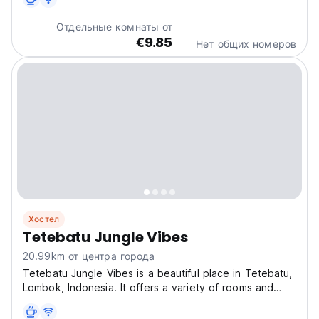
escape just 15 km from the renowned Tetebatu
Monkey Forest and 7.3 km from the breathtaking
Отдельные комнаты от
Jeruk...
€9.85
Нет общих номеров
Хостел
Tetebatu Jungle Vibes
20.99km от центра города
Tetebatu Jungle Vibes is a beautiful place in Tetebatu,
Lombok, Indonesia. It offers a variety of rooms and
suites, as well as a restaurant, bar. The hotel is
surrounded by lush greenery and offers stunning views