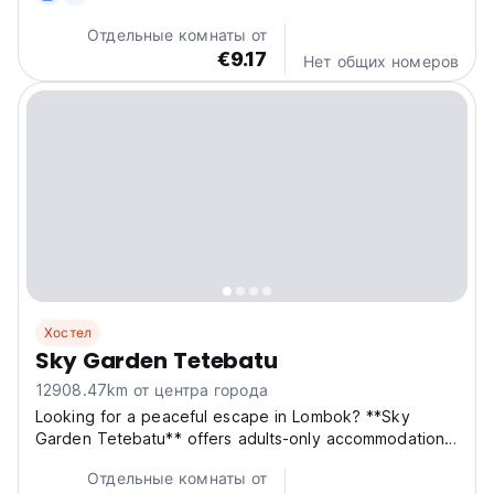
refreshing swimming pool, and a spacious sun...
Отдельные комнаты от
€9.17
Нет общих номеров
Хостел
Sky Garden Tetebatu
12908.47km от центра города
Looking for a peaceful escape in Lombok? **Sky
Garden Tetebatu** offers adults-only accommodations
featuring a lush garden, a cozy bar, and a spacious
Отдельные комнаты от
terrace with stunning inner courtyard views.