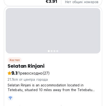
€3.91
Нет общих номеров
Хостел
Selatan Rinjani
9.1
Превосходно
(27)
21.1km от центра города
Selatan Rinjani is an accommodation located in
Tetebatu, situated 10 miles away from the Tetebatu
Monkey Forest. The property offers accommodations
with a garden, free private parking, a terrace, and a
restaurant. It also has a bar and is located within 3.9...