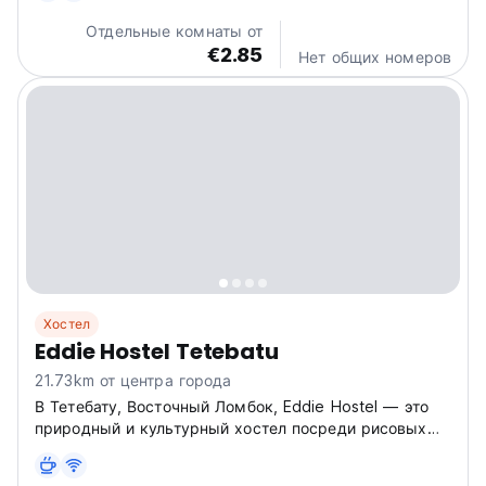
of the surrounding mountains. Some of the...
Отдельные комнаты от
€2.85
Нет общих номеров
Хостел
Eddie Hostel Tetebatu
21.73km от центра города
В Тетебату, Восточный Ломбок, Eddie Hostel — это
природный и культурный хостел посреди рисовых
полей. Исследуйте обезьяньи леса и деревни. Один
из лучших хостелов на Восточном Ломбоке для