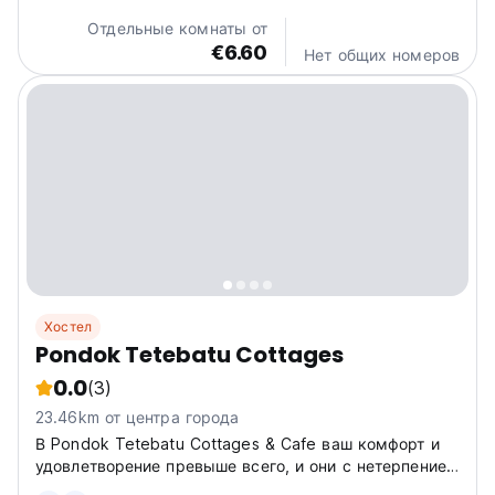
views of the surrounding landscape. Our cozy
Отдельные комнаты от
accommodations...
€6.60
Нет общих номеров
Хостел
Pondok Tetebatu Cottages
0.0
(3)
23.46km от центра города
В Pondok Tetebatu Cottages & Cafe ваш комфорт и
удовлетворение превыше всего, и они с нетерпением
ждут вас в Тетебату.