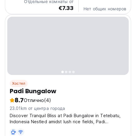
Отдельные комнаты от
€7.33
Нет общих номеров
Хостел
Padi Bungalow
8.7
Отлично
(4)
23.01km от центра города
Discover Tranquil Bliss at Padi Bungalow in Tetebatu,
Indonesia Nestled amidst lush rice fields, Padi
Bungalow at Jalan Raya Tetebatu, 83662 Tetebatu,
Indonesia, offers a peaceful escape with stunning