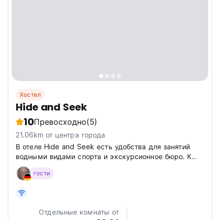
Хостел
Hide and Seek
10
Превосходно
(5)
21.06km от центра города
В отеле Hide and Seek есть удобства для занятий
водными видами спорта и экскурсионное бюро. К
услугам гостей круглосуточная стойка регистрации,
гости
трансфер от/до аэропорта, доставка еды и напитков
в номер и бесплатный Wi-Fi на всей территории.
Отдельные комнаты от