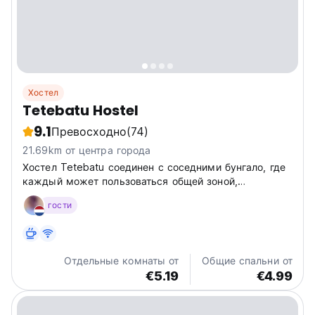
Хостел
Tetebatu Hostel
9.1
Превосходно
(74)
21.69km от центра города
Хостел Tetebatu соединен с соседними бунгало, где
каждый может пользоваться общей зоной,
участвовать во всех мероприятиях и организовывать
гости
туры. У всех нас царит семейная атмосфера, и вы
чувствуете себя как во втором доме с аутентичной
атмосферой.
Отдельные комнаты от
Общие спальни от
€5.19
€4.99