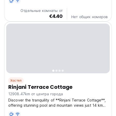
серфинга, поездки для подводного плавания, пешие
туры и культурные туры в близлежащие деревни.
Отдельные комнаты от
€4.40
Нет общих номеров
Хостел
Rinjani Terrace Cottage
12908.47km от центра города
Discover the tranquility of **Rinjani Terrace Cottage**,
offering stunning pool and mountain views just 14 km
from the renowned **Tetebatu Monkey Forest**. This
idyllic accommodation features private balconies, a