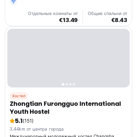
«Вервольфа».
Отдельные комнаты от
Общие спальни от
€13.49
€8.43
Хостел
Zhongtian Furongguo International
Youth Hostel
5.1
(151)
3.44km от центра города
Международный молодежный хостел Changsha