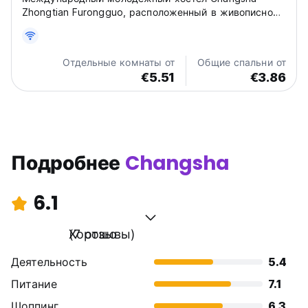
Zhongtian Furongguo, расположенный в живописном
районе горы Юэлу, является идеальным выбором
для вашего путешествия.
Отдельные комнаты от
Общие спальни от
€5.51
€3.86
Подробнее
Changsha
6.1
Хорошо
(7 отзывы)
Деятельность
5.4
Питание
7.1
Шоппинг
6.3