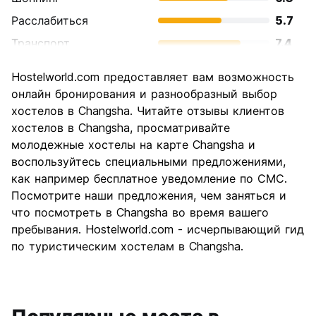
Расслабиться
5.7
Транспорт
7.4
Осмотр
5.4
Hostelworld.com предоставляет вам возможность
достопримечательностей
онлайн бронирования и разнообразный выбор
Культура
5.7
хостелов в Changsha. Читайте отзывы клиентов
Ночная жизнь
хостелов в Changsha, просматривайте
5.1
молодежные хостелы на карте Changsha и
Соотношение цены и
6.6
воспользуйтесь специальными предложениями,
качества
как например бесплатное уведомление по СМС.
Посмотрите наши предложения, чем заняться и
что посмотреть в Changsha во время вашего
пребывания. Hostelworld.com - исчерпывающий гид
по туристическим хостелам в Changsha.