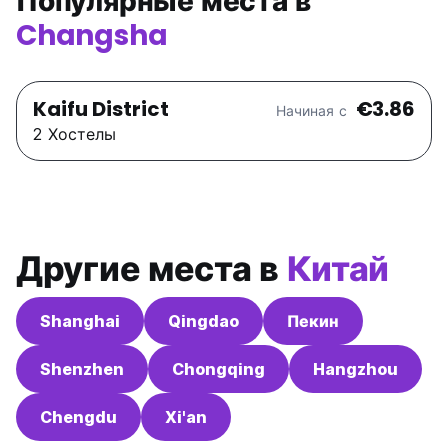
Популярные места в
Changsha
Kaifu District
€3.86
Начиная с
2 Хостелы
Другие места в
Китай
Shanghai
Qingdao
Пекин
Shenzhen
Chongqing
Hangzhou
Chengdu
Xi'an