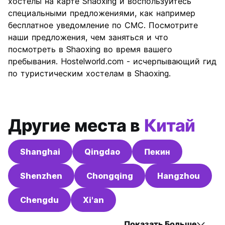
хостелы на карте Shaoxing и воспользуйтесь
Соотношение цены и
9.3
специальными предложениями, как например
качества
бесплатное уведомление по СМС. Посмотрите
наши предложения, чем заняться и что
посмотреть в Shaoxing во время вашего
пребывания. Hostelworld.com - исчерпывающий гид
по туристическим хостелам в Shaoxing.
Другие места в
Китай
Shanghai
Qingdao
Пекин
Shenzhen
Chongqing
Hangzhou
Chengdu
Xi'an
Показать Больше