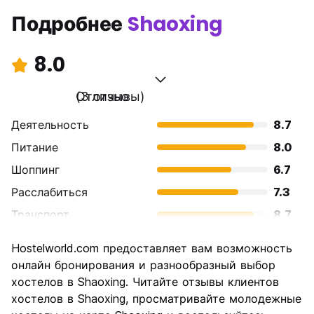
Подробнее
Shaoxing
8.0
Отлично
(3 отзывы)
Деятельность
8.7
Питание
8.0
Шоппинг
6.7
Расслабиться
7.3
Транспорт
8.7
Осмотр
8.7
Hostelworld.com предоставляет вам возможность
достопримечательностей
онлайн бронирования и разнообразный выбор
Культура
8.7
хостелов в Shaoxing. Читайте отзывы клиентов
Ночная жизнь
хостелов в Shaoxing, просматривайте молодежные
6.0