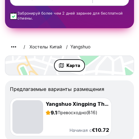
Забронируй более чем 2 дней заранее для бесплатной
отмены.
Хостелы Китай
Yangshuo
Kарта
Предлагаемые варианты размещения
Yangshuo Xingping This Old Place Li-River Inn
9.1
Превосходно
(816)
€10.72
Начиная с