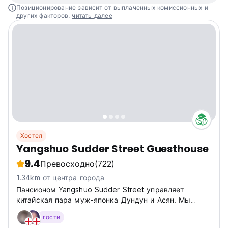
Позиционирование зависит от выплаченных комиссионных и
других факторов.
читать далее
Хостел
Yangshuo Sudder Street Guesthouse
9.4
Превосходно
(722)
1.34km от центра города
Пансионом Yangshuo Sudder Street управляет
китайская пара муж-японка Дундун и Асян. Мы
встретились на улице Саддер, известном месте
гости
среди иностранных туристов в Калькутте.