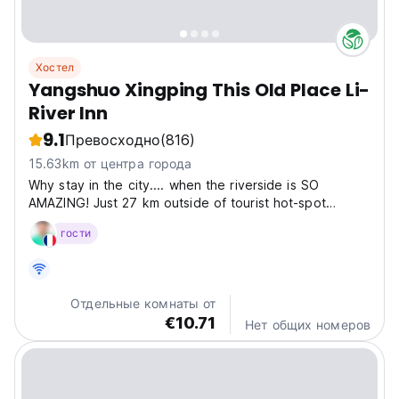
Хостел
Yangshuo Xingping This Old Place Li-
River Inn
9.1
Превосходно
(816)
15.63km от центра города
Why stay in the city.... when the riverside is SO
AMAZING! Just 27 km outside of tourist hot-spot
Yangshuo you will find the 'This Old Place International
гости
Youth Hostel', a very unique youth hostel. We opened
in July 2008. We live in a small town named Xingping...
Отдельные комнаты от
€10.71
Нет общих номеров