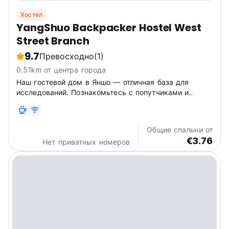
Хостел
YangShuo Backpacker Hostel West
Street Branch
9.7
Превосходно
(1)
0.51km от центра города
Наш гостевой дом в Яншо — отличная база для
исследований. Познакомьтесь с попутчиками и
познакомьтесь с местной культурой недалеко от
знаменитой улицы Вест-стрит. (Auto-translated from
original language)
Общие спальни от
€3.76
Нет приватных номеров