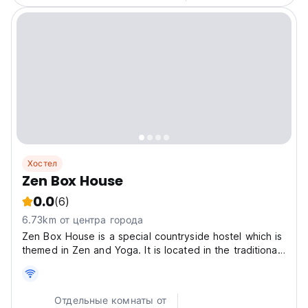
Хостел
Zen Box House
0.0
(6)
6.73km от центра города
Zen Box House is a special countryside hostel which is
themed in Zen and Yoga. It is located in the traditional
local village - Jiu Xian Village which is next to Yulong
River. Jiu Xian Village is one of the famous villages in
Yangshuo where there were lots...
Отдельные комнаты от