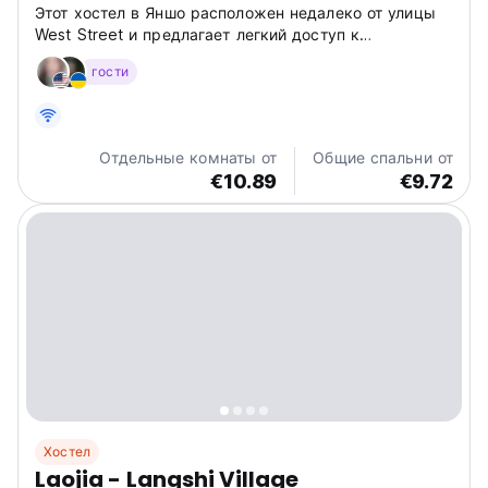
Этот хостел в Яншо расположен недалеко от улицы
West Street и предлагает легкий доступ к
достопримечательностям. Идеально подходит для
гости
общения с KTV, террасой на крыше и номерами, где
разрешено проживание с кошками. (Auto-translated
from original language)
Отдельные комнаты от
Общие спальни от
€10.89
€9.72
Хостел
Laojia - Langshi Village