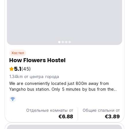
Хостел
How Flowers Hostel
5.1
(45)
1.34km от центра города
We are conveniently located just 800m away from
Yangsho bus station. Only 5 minutes by bus from the
bus station and 10 minutes walking from the noisy West
Street (Xi Jie). Flowers hostel has been concentrating
on backpackers' needs and maintains quality for...
Отдельные комнаты от
Общие спальни от
€6.88
€3.89