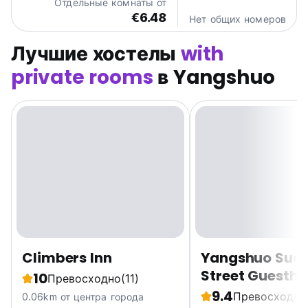
Отдельные комнаты от
€6.48
Нет общих номеров
Лучшие хостелы
with
private rooms
в Yangshuo
Climbers Inn
Yangshuo Sud
Street Guesth
10
Превосходно
(11)
9.4
Превосходно
0.06km от центра города