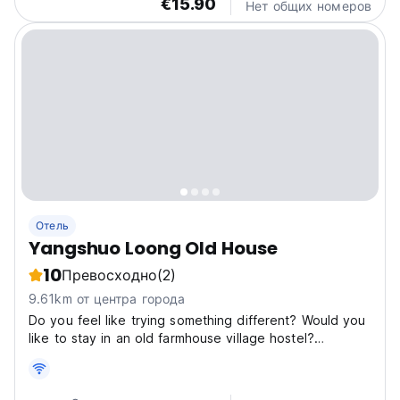
€15.90
Нет общих номеров
Отель
Yangshuo Loong Old House
10
Превосходно
(2)
9.61km от центра города
Do you feel like trying something different? Would you
like to stay in an old farmhouse village hostel?
Yangshuo old cultural house is an old building dating
back to the Qing Dynasty. Being located in the middle
of Yulong village, it's a well kept secret...