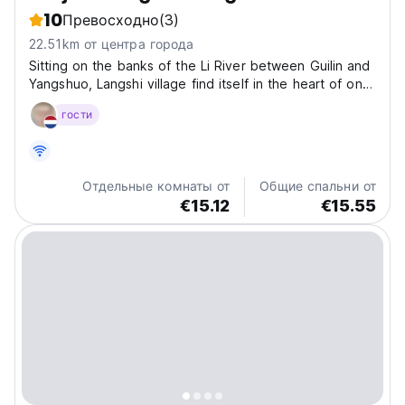
10
Превосходно
(3)
22.51km от центра города
Sitting on the banks of the Li River between Guilin and
Yangshuo, Langshi village find itself in the heart of one
of China's most spectacular settings. The few
гости
impressive old houses that remain make this peaceful
village a true illustration of the contrast...
Отдельные комнаты от
Общие спальни от
€15.12
€15.55