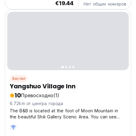
€19.44
Нет общих номеров
Хостел
Yangshuo Village Inn
10
Превосходно
(1)
6.72km от центра города
The B&B is located at the foot of Moon Mountain in
the beautiful Shili Gallery Scenic Area. You can see
Moon Mountain from the window. It is adjacent to
Yulong River, Jinshuiyan, Julongtan, Big Banyan and
other scenic spots. It is surrounded by charming