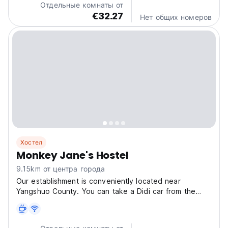
Отдельные комнаты от
scenery...
€32.27
Нет общих номеров
Хостел
Monkey Jane's Hostel
9.15km от центра города
Our establishment is conveniently located near
Yangshuo County. You can take a Didi car from the
entrance of West Street in Yangshuo and reach us in
about 25 minutes. Driving from Xingping Ancient Town
to our place takes about an hour and passes through