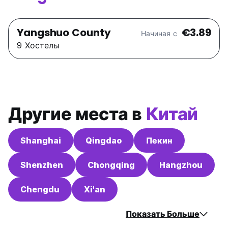
Yangshuo County
€3.89
Начиная с
9 Хостелы
Другие места в
Китай
Shanghai
Qingdao
Пекин
Shenzhen
Chongqing
Hangzhou
Chengdu
Xi'an
Показать Больше