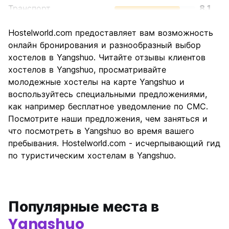
Транспорт
8.1
Осмотр
9.3
Hostelworld.com предоставляет вам возможность
достопримечательностей
онлайн бронирования и разнообразный выбор
Культура
8.1
хостелов в Yangshuo. Читайте отзывы клиентов
Ночная жизнь
хостелов в Yangshuo, просматривайте
8.0
молодежные хостелы на карте Yangshuo и
Соотношение цены и
8.5
воспользуйтесь специальными предложениями,
качества
как например бесплатное уведомление по СМС.
Посмотрите наши предложения, чем заняться и
что посмотреть в Yangshuo во время вашего
пребывания. Hostelworld.com - исчерпывающий гид
по туристическим хостелам в Yangshuo.
Популярные места в
Yangshuo