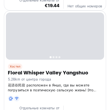
Отдельные комнаты от
West...
€19.44
Нет общих номеров
Хостел
Floral Whisper Valley Yangshuo
5.28km от центра города
花语谷民宿 расположен в Яншо, где вы можете
погрузиться в поэтическую сельскую жизнь! Это
идеальный выбор, чтобы познакомиться с местными
обычаями и насладиться природными пейзажами.
(Auto-translated from original language)
Отдельные комнаты от