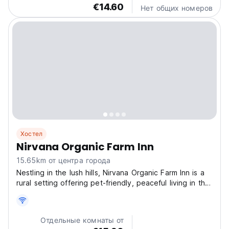
€14.60
Нет общих номеров
Хостел
Nirvana Organic Farm Inn
15.65km от центра города
Nestling in the lush hills, Nirvana Organic Farm Inn is a
rural setting offering pet-friendly, peaceful living in the
countryside. The hotel has a terrace and views of the
mountains, and guests can enjoy a meal at the
restaurant or a drink at the bar. Free...
Отдельные комнаты от