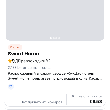
Хостел
Sweet Home
9.1
Превосходно
(82)
27.38km от центра города
Расположенный в самом сердце Абу-Даби отель
Sweet Home предлагает потрясающий вид на Касар-
аль-Хосн, историческое место, где жили первые
жители острова, когда Абу-Даби был всего лишь
маленькой рыбацкой деревней.
Общие спальни от
€9.53
Нет приватных номеров