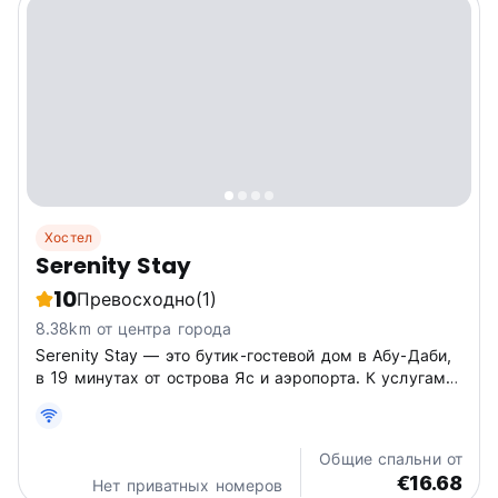
Хостел
Serenity Stay
10
Превосходно
(1)
8.38km от центра города
Serenity Stay — это бутик-гостевой дом в Абу-Даби,
в 19 минутах от острова Яс и аэропорта. К услугам
гостей стильные номера или недорогие капсульные
кровати для уютного отдыха в компании. (Auto-
translated from original language)
Общие спальни от
€16.68
Нет приватных номеров