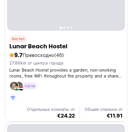
Хостел
Lunar Beach Hostel
9.7
Превосходно
(46)
27.86km от центра города
Lunar Beach Hostel provides a garden, non-smoking
rooms, free WiFi throughout the property and a shared
lounge. The property is set 3.4 km from Al Wahda Mall,
гости
11 km from Louvre Abu Dhabi and 15 km from Abu
Dhabi National Exhibitions Centre. The
accommodation...
Отдельные комнаты от
Общие спальни от
€24.22
€11.91