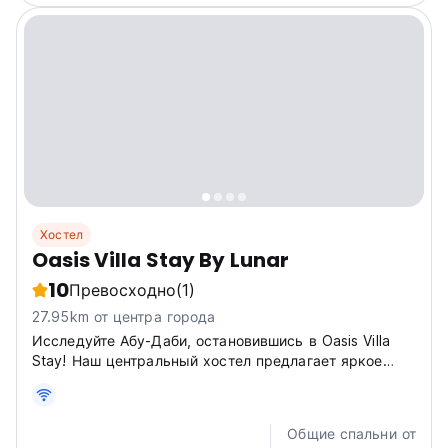
Хостел
Oasis Villa Stay By Lunar
10
Превосходно
(1)
27.95km от центра города
Исследуйте Абу-Даби, остановившись в Oasis Villa
Stay! Наш центральный хостел предлагает яркое
проживание рядом с главными
достопримечательностями, идеально подходящее
для культурных и пустынных приключений. Откройте
Общие спальни от
для себя свой оазис! (Auto-translated...