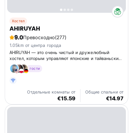
Хостел
AHIRUYAH
9.0
Превосходно
(277)
1.05km от центра города
AHIRUYAH — это очень чистый и дружелюбный
хостел, которым управляют японские и тайваньские
владельцы, чтобы обеспечить вам удобное и
гости
недорогое пребывание в центре Гаосюна.
Отдельные комнаты от
Общие спальни от
€15.59
€14.97