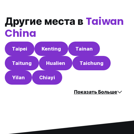
Другие места в
Taiwan
China
Taipei
Kenting
Tainan
Taitung
Hualien
Taichung
Yilan
Chiayi
Показать Больше