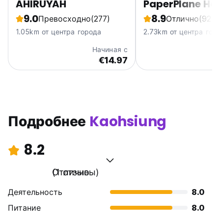
AHIRUYAH
PaperPlane Hos
9.0
8.9
Превосходно
(277)
Отлично
(92)
1.05km от центра города
2.73km от центра гор
Начиная с
€14.97
Подробнее
Kaohsiung
8.2
Отлично
(1 отзывы)
Деятельность
8.0
Питание
8.0