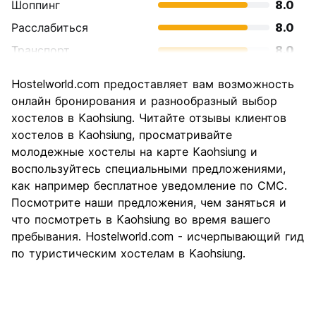
Шоппинг
8.0
Расслабиться
8.0
Транспорт
8.0
Осмотр
8.0
Hostelworld.com предоставляет вам возможность
достопримечательностей
онлайн бронирования и разнообразный выбор
Культура
8.0
хостелов в Kaohsiung. Читайте отзывы клиентов
Ночная жизнь
хостелов в Kaohsiung, просматривайте
8.0
молодежные хостелы на карте Kaohsiung и
Соотношение цены и
10.0
воспользуйтесь специальными предложениями,
качества
как например бесплатное уведомление по СМС.
Посмотрите наши предложения, чем заняться и
что посмотреть в Kaohsiung во время вашего
пребывания. Hostelworld.com - исчерпывающий гид
по туристическим хостелам в Kaohsiung.