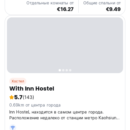
Отдельные комнаты от
Общие спальни от
Night...
€16.27
€9.49
Хостел
With Inn Hostel
5.7
(143)
0.69km от центра города
Inn HosteL находится в самом центре города.
Расположение недалеко от станции метро Kaohsiung
Central Park (R9). До хостела With Inn можно дойти
пешком всего за 3 минуты.