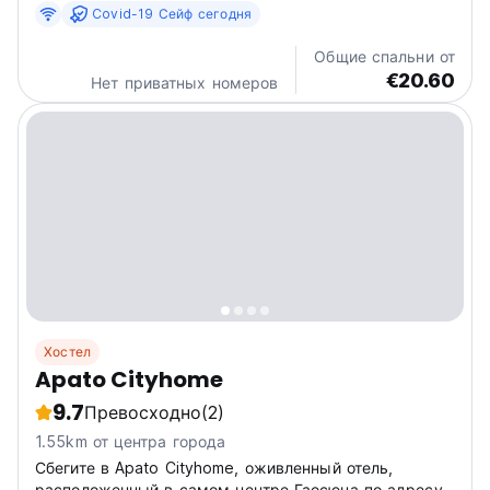
Covid-19 Сейф сегодня
from the exit and walk for 1 minute to get there. -The
entrance to LIKE Hostel is from the...
Общие спальни от
€20.60
Нет приватных номеров
Хостел
Apato Cityhome
9.7
Превосходно
(2)
1.55km от центра города
Сбегите в Apato Cityhome, оживленный отель,
расположенный в самом центре Гаосюна по адресу