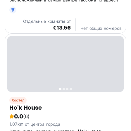
No.94 Ziqiang 3rd Road! Откройте для себя стильный
и современный отдых, где комфорт сочетается с
удобством. Представьте, что вы расслабляетесь в
Отдельные комнаты от
нашей уютной атмосфере...
€13.56
Нет общих номеров
Хостел
Ho'k House
0.0
(6)
1.07km от центра города