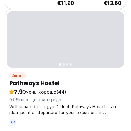
€11.90
€13.60
Хостел
Pathways Hostel
7.9
Очень хорошо
(44)
0.96km от центра города
Well-situated in Lingya District, Pathways Hostel is an
ideal point of departure for your excursions in
Kaohsiung. It is centrally located within walking
distance of the city's main attractions such as New
Jyuejiang Shopping Area, Love River and Liouhe