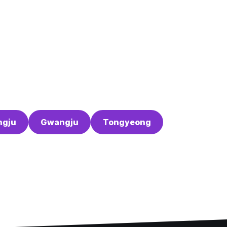
ngju
Gwangju
Tongyeong