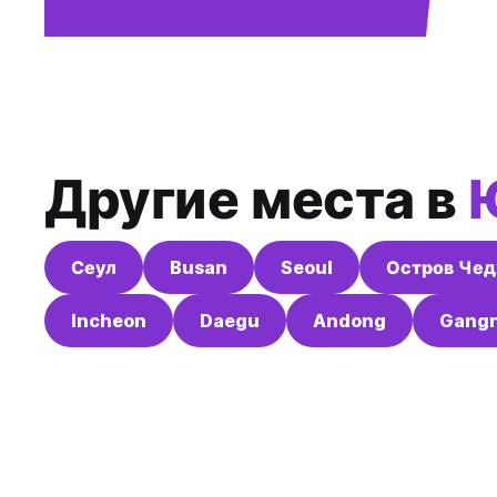
Другие места в
Сеул
Busan
Seoul
Остров Че
Incheon
Daegu
Andong
Gang