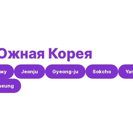
Южная Корея
джу
Jeonju
Gyeong-ju
Sokcho
Ya
neung