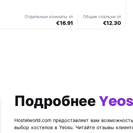
etween mansungli Beach (black sand beach) and marine park
nd Culture Mural Village...
Отдельные комнаты от
Общие спальни от
€16.91
€12.30
Подробнее
Yeo
Hostelworld.com предоставляет вам возможност
выбор хостелов в Yeosu. Читайте отзывы клиент