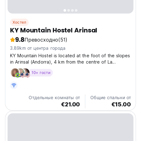
Хостел
KY Mountain Hostel Arinsal
9.8
Превосходно
(51)
3.89km от центра города
KY Mountain Hostel is located at the foot of the slopes
in Arinsal (Andorra), 4 km from the centre of La
Massana. Ideal for staying in private rooms for 2, 4 or 6
10+ гости
people for groups of friends or family or, if you are
travelling alone, in shared rooms. It...
Отдельные комнаты от
Общие спальни от
€21.00
€15.00