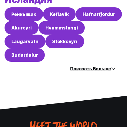
Рейкьявик
Keflavik
Hafnarfjordur
Akureyri
Hvammstangi
Laugarvatn
Stokkseyri
Budardalur
Показать Больше