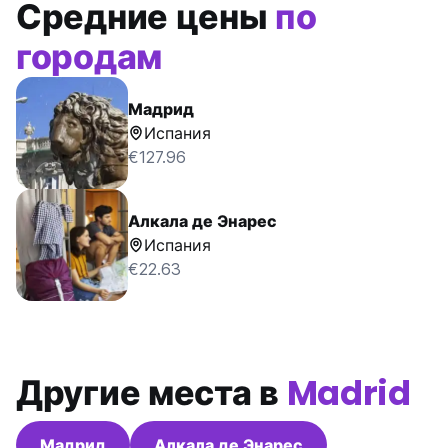
Средние цены
по
городам
Мадрид
Испания
€127.96
Алкала де Энарес
Испания
€22.63
Другие места в
Madrid
Мадрид
Алкала де Энарес