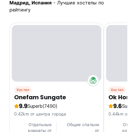
Мадрид, Испания
- Лучшие хостелы по
рейтингу
Хостел
Хостел
Onefam Sungate
Ok Host
9.9
9.6
Superb
(7490)
Supe
0.42km от центра города
0.44km от 
Отдельные
Общие спальни
Отд
комнаты от
от
комн