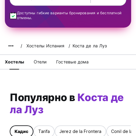
Доступны гибкие варианты бронирования и бесплатной
отмены.
Хостелы Испания
Коста де ла Луз
Хостелы
Oтели
Гостевые дома
Популярно в
Коста де
ла Луз
Кадис
Tarifa
Jerez de la Frontera
Conil de la 