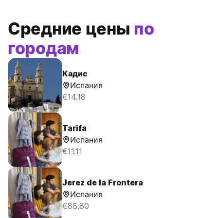
Средние цены
по
городам
Кадис
Испания
€14.18
Tarifa
Испания
€11.11
Jerez de la Frontera
Испания
€88.80