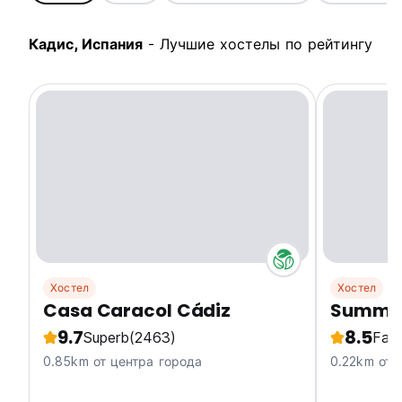
Кадис, Испания
- Лучшие хостелы по рейтингу
Хостел
Хостел
Casa Caracol Cádiz
Summer
9.7
8.5
Superb
(2463)
Fabu
0.85km от центра города
0.22km от 