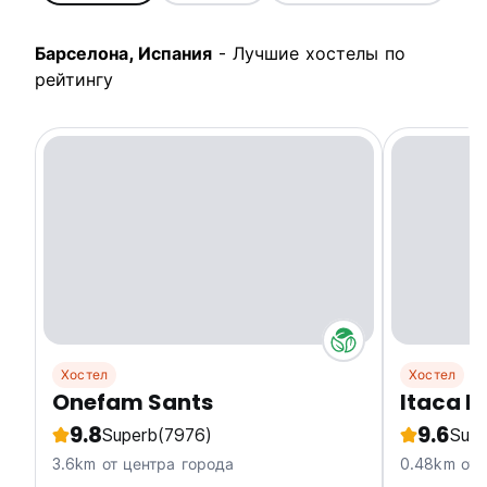
Барселона, Испания
- Лучшие хостелы по
рейтингу
Хостел
Хостел
Onefam Sants
Itaca H
9.8
9.6
Superb
(7976)
Supe
3.6km от центра города
0.48km от 