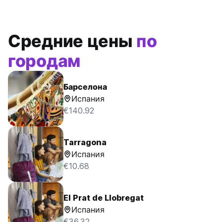
Средние цены
по
городам
Барселона
Испания
€140.92
Tarragona
Испания
€10.68
El Prat de Llobregat
Испания
€36.32