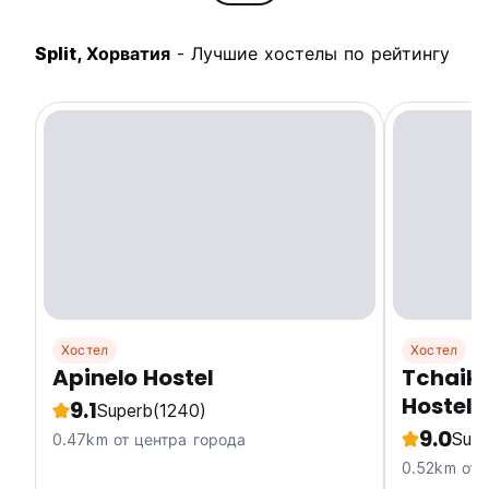
Split, Хорватия
- Лучшие хостелы по рейтингу
Хостел
Хостел
Apinelo Hostel
Tchaiko
Hostel)
9.1
Superb
(1240)
9.0
Supe
0.47km от центра города
0.52km от 