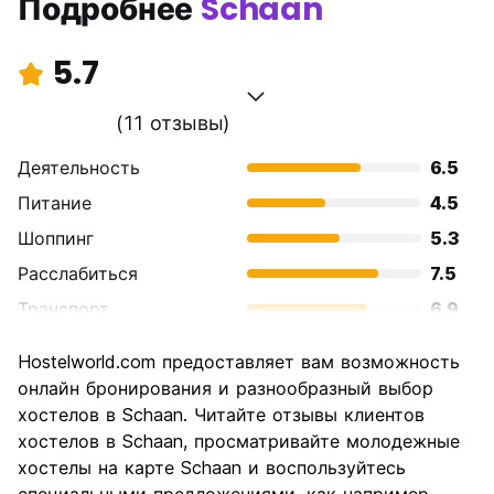
Подробнее
Schaan
5.7
(11 отзывы)
Деятельность
6.5
Питание
4.5
Шоппинг
5.3
Расслабиться
7.5
Транспорт
6.9
Осмотр
6.9
Hostelworld.com предоставляет вам возможность
достопримечательностей
онлайн бронирования и разнообразный выбор
Культура
5.5
хостелов в Schaan. Читайте отзывы клиентов
Ночная жизнь
хостелов в Schaan, просматривайте молодежные
4.2
хостелы на карте Schaan и воспользуйтесь
Соотношение цены и
4.4